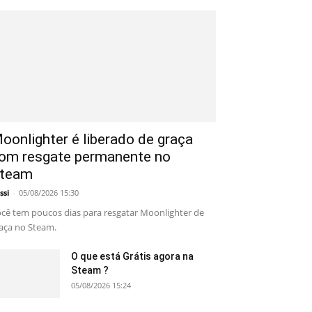
oonlighter é liberado de graça
om resgate permanente no
team
ssi
-
05/08/2026 15:30
cê tem poucos dias para resgatar Moonlighter de
aça no Steam.
O que está Grátis agora na
Steam ?
05/08/2026 15:24