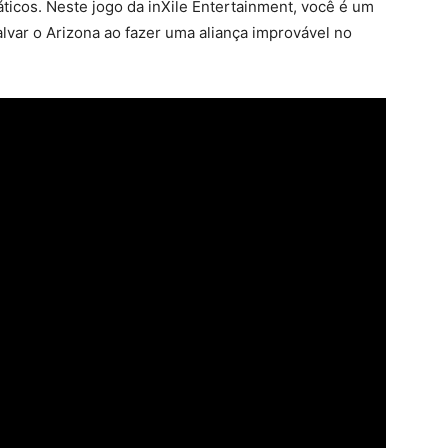
ticos. Neste jogo da inXile Entertainment, você é um
lvar o Arizona ao fazer uma aliança improvável no