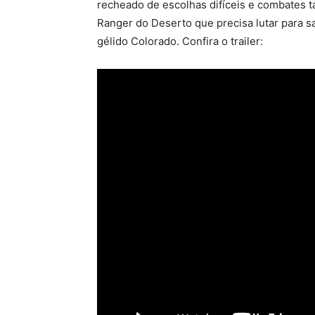
recheado de escolhas difíceis e combates tá
Ranger do Deserto que precisa lutar para sa
gélido Colorado. Confira o trailer: