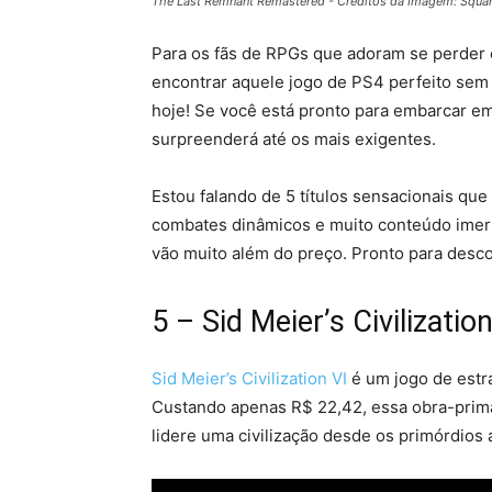
The Last Remnant Remastered - Créditos da Imagem: Squar
Para os fãs de RPGs que adoram se perder 
encontrar aquele jogo de PS4 perfeito sem
hoje! Se você está pronto para embarcar em
surpreenderá até os mais exigentes.
Estou falando de 5 títulos sensacionais que
combates dinâmicos e muito conteúdo imers
vão muito além do preço. Pronto para desco
5 – Sid Meier’s Civilizatio
Sid Meier’s Civilization VI
é um jogo de estra
Custando apenas R$ 22,42, essa obra-prima
lidere uma civilização desde os primórdios a