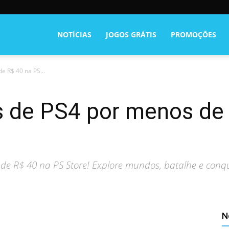
NOTÍCIAS
JOGOS GRÁTIS
PROMOÇÕES
e R$ 40 na PS...
is de PS4 por menos de
de R$ 40 na PS Store! Explore mundos, batalhe e conqui
N