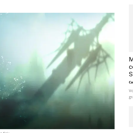
M
c
S
Ca
Vo
gr