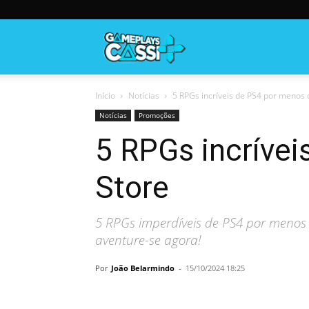
Gameplayscassi
Início
Notícias
5 RPGs incríveis de PS4 por menos d
Notícias
Promoções
5 RPGs incríve
Store
5 RPGs imperdíveis de PS4 por menos 
aventure-se agora!
Por
João Belarmindo
-
15/10/2024 18:25