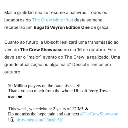
Mas a gratidão não se resume a palavras. Todos os
jogadores do
The Crew Motorfest
desta semana
receberão um
Bugatti Veyron Edition One
de graça.
Quanto ao futuro, a Ubisoft realizará uma transmissão ao
vivo do
The Crew Showcase
no dia 16 de outubro. Este
deve ser o “maior” evento do The Crew já realizado. Uma
grande atualização ou algo mais? Descobriremos em
outubro.
50 Million players on the franchise… 🎉
Thank you so much from the whole Ubisoft Ivory Tower
team ❤️
This week, we celebrate 2 years of TCM! 🔥
Do not miss the hype train and our next
#TheCrewShowcase
! 🗓️
pic.twitter.com/IrJucqhAjf