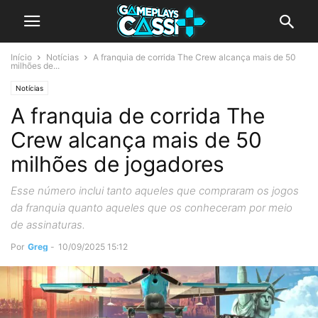
Início
Notícias
A franquia de corrida The Crew alcança mais de 50
milhões de...
Notícias
A franquia de corrida The
Crew alcança mais de 50
milhões de jogadores
Esse número inclui tanto aqueles que compraram os jogos
da franquia quanto aqueles que os conheceram por meio
de assinaturas.
Por
Greg
-
10/09/2025 15:12