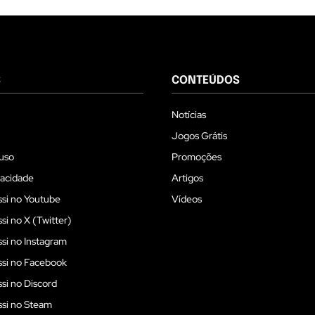
S
CONTEÚDOS
Notícias
Jogos Grátis
uso
Promoções
vacidade
Artigos
si no Youtube
Vídeos
i no X (Twitter)
i no Instagram
si no Facebook
i no Discord
si no Steam