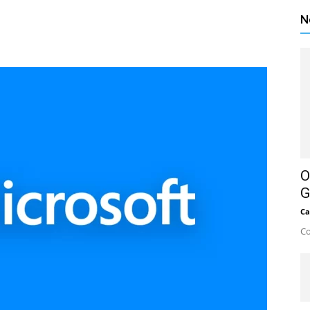
N
O
G
Ca
Co