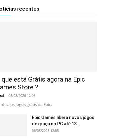
otícias recentes
 que está Grátis agora na Epic
ames Store ?
ssi
-
06/08/2026 12:06
nfira os jogos grátis da Epic.
Epic Games libera novos jogos
de graça no PC até 13...
06/08/2026 12:03