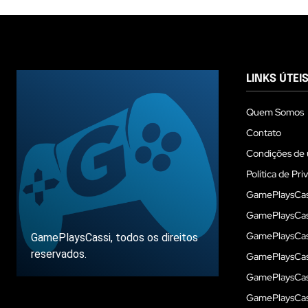
LINKS ÚTEI
Quem Somos
Contato
Condições de 
Política de Pri
GamePlaysCas
GamePlaysCass
GamePlaysCass
GamePlaysCassi, todos os direitos
reservados.
GamePlaysCas
GamePlaysCass
GamePlaysCas
Sobre