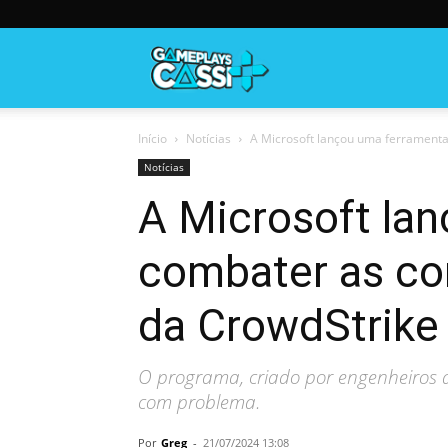
Gameplayscassi
Início
Notícias
A Microsoft lançou uma ferramenta 
Notícias
A Microsoft lan
combater as con
da CrowdStrike
O programa, criado por engenheiros 
com problema.
Por
Greg
-
21/07/2024 13:08