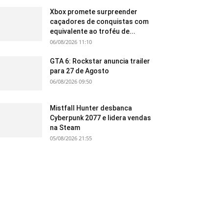
Xbox promete surpreender
caçadores de conquistas com
equivalente ao troféu de...
06/08/2026 11:10
GTA 6: Rockstar anuncia trailer
para 27 de Agosto
06/08/2026 09:50
Mistfall Hunter desbanca
Cyberpunk 2077 e lidera vendas
na Steam
05/08/2026 21:55