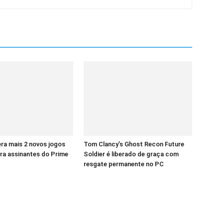
ra mais 2 novos jogos
Tom Clancy’s Ghost Recon Future
ra assinantes do Prime
Soldier é liberado de graça com
resgate permanente no PC