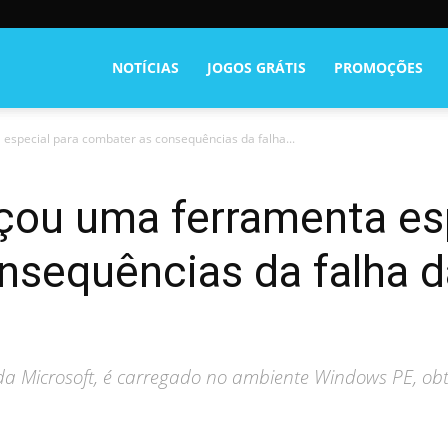
NOTÍCIAS
JOGOS GRÁTIS
PROMOÇÕES
especial para combater as consequências da falha...
çou uma ferramenta es
sequências da falha d
da Microsoft, é carregado no ambiente Windows PE, ob