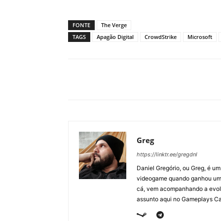
FONTE
The Verge
TAGS
Apagão Digital
CrowdStrike
Microsoft
Greg
https://linktr.ee/gregdnl
Daniel Gregório, ou Greg, é u
videogame quando ganhou um F
cá, vem acompanhando a evolu
assunto aqui no Gameplays Ca