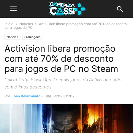
Início
Notícias
Activision libera promoção com até 70% de desconto
para jogos de PC...
Notícias
Promoções
Activision libera promoção
com até 70% de desconto
para jogos de PC no Steam
Call of Duty: Black Ops 7 e mais jogos da Activision estão
com ótimos descontos
Por
João Belarmindo
-
08/05/2026 15:02