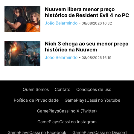
Nuuvem libera menor preço
histórico de Resident Evil 4 no PC
João Belarmindo
-
08/08/2026 16:32
Nioh 3 chega ao seu menor preço
histórico na Nuuvem
João Belarmindo
-
08/08/2026 16:19
Quem Somos
Contato
Condições de uso
Política de Privacidade
GamePlaysCassi no Youtube
GamePlaysCassi no X (Twitter)
GamePlaysCassi no Instagram
GamePlaysCassi no Facebook
GamePlaysCassi no Discord