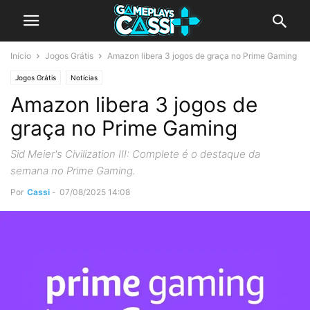
Início
Jogos Grátis
Amazon libera 3 jogos de graça no Prime Gaming
Jogos Grátis
Notícias
Amazon libera 3 jogos de
graça no Prime Gaming
Sid Meier's Civilization III: Complete é o destaque da
semana no Prime Gaming.
Por
Cassi
-
07/08/2025 14:08