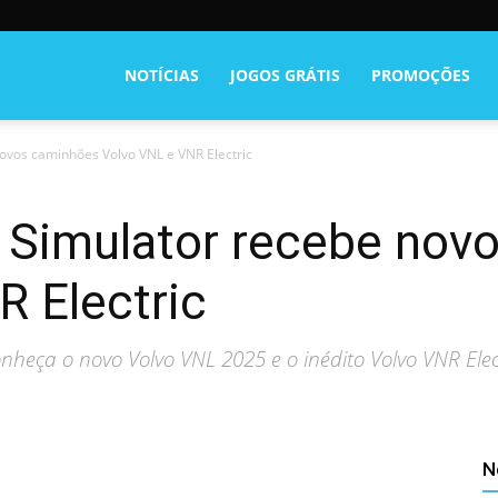
NOTÍCIAS
JOGOS GRÁTIS
PROMOÇÕES
ovos caminhões Volvo VNL e VNR Electric
 Simulator recebe nov
 Electric
onheça o novo Volvo VNL 2025 e o inédito Volvo VNR El
N