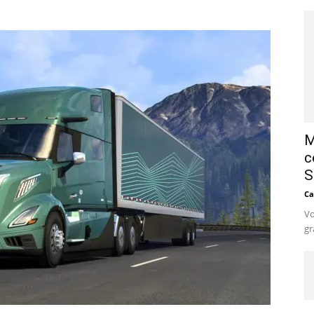
M
c
S
Ca
Vo
gr