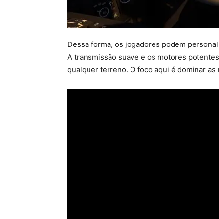
Dessa forma, os jogadores podem personaliz
A transmissão suave e os motores potente
qualquer terreno. O foco aqui é dominar as 