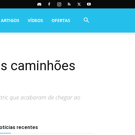
ARTIGOS
VÍDEOS
OFERTAS
os caminhões
ectric que acabaram de chegar ao
otícias recentes