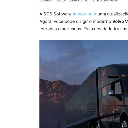
American Truck Simulator - (Créditos: SCS Software).
A SCS Software
lançou hoje
uma atualização
Agora, você pode dirigir o moderno
Volvo 
estradas americanas. Essa novidade traz mai