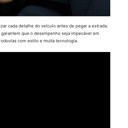
ar cada detalhe do veículo antes de pegar a estrada.
s garantem que o desempenho seja impecável em
rodovias com estilo e muita tecnologia.