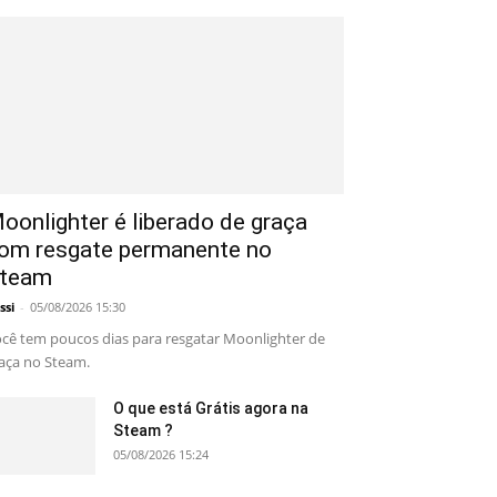
oonlighter é liberado de graça
om resgate permanente no
team
ssi
-
05/08/2026 15:30
cê tem poucos dias para resgatar Moonlighter de
aça no Steam.
O que está Grátis agora na
Steam ?
05/08/2026 15:24