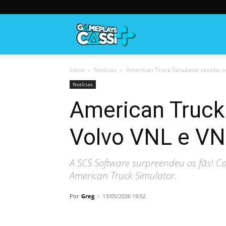
Gameplayscassi
Início
Notícias
American Truck Simulator recebe n
Notícias
American Truck
Volvo VNL e VNR
A SCS Software surpreendeu os fãs! C
American Truck Simulator.
Por
Greg
-
13/05/2026 19:52