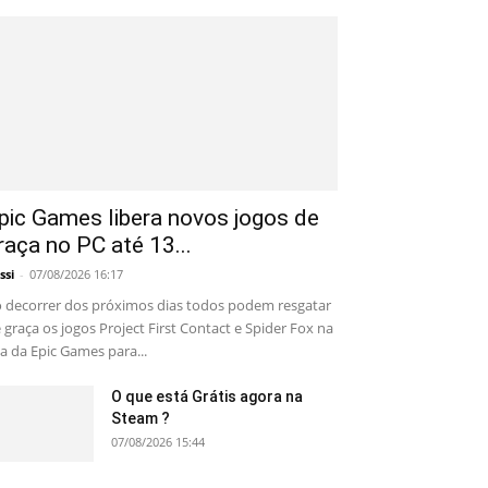
pic Games libera novos jogos de
raça no PC até 13...
ssi
-
07/08/2026 16:17
 decorrer dos próximos dias todos podem resgatar
 graça os jogos Project First Contact e Spider Fox na
ja da Epic Games para...
O que está Grátis agora na
Steam ?
07/08/2026 15:44