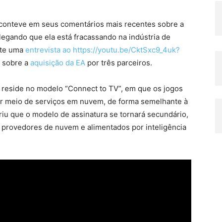
e conteve em seus comentários mais recentes sobre a
legando que ela está fracassando na indústria de
nte uma
entrevista ao https://youtu.be/CktSxc9_4uk?
s sobre a
aquisição da EA
por três parceiros.
 reside no modelo “Connect to TV”, em que os jogos
or meio de serviços em nuvem, de forma semelhante à
eriu que o modelo de assinatura se tornará secundário,
 provedores de nuvem e alimentados por inteligência