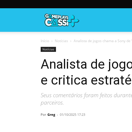
Gameplayscassi
Início
Notícias
Analista de jogos chama a Sony de “e
Notícias
Analista de jog
e critica estrat
Seus comentários foram feitos durant
parceiros.
Por
Greg
-
01/10/2025 17:23