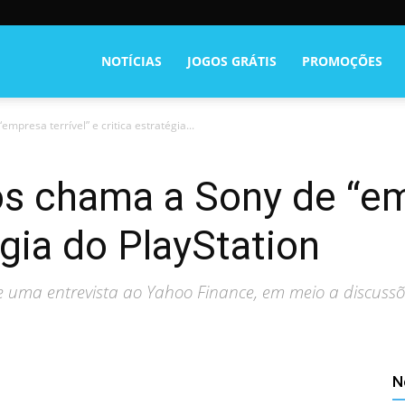
NOTÍCIAS
JOGOS GRÁTIS
PROMOÇÕES
mpresa terrível” e critica estratégia...
os chama a Sony de “em
égia do PlayStation
e uma entrevista ao Yahoo Finance, em meio a discussõe
N