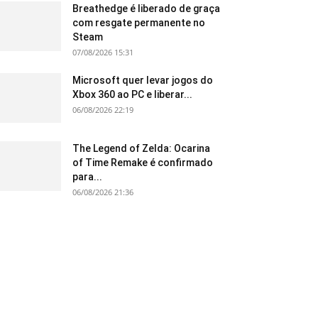
Breathedge é liberado de graça
com resgate permanente no
Steam
07/08/2026 15:31
Microsoft quer levar jogos do
Xbox 360 ao PC e liberar...
06/08/2026 22:19
The Legend of Zelda: Ocarina
of Time Remake é confirmado
para...
06/08/2026 21:36