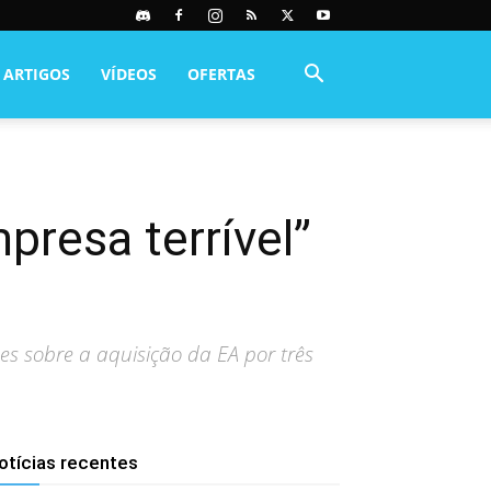
ARTIGOS
VÍDEOS
OFERTAS
presa terrível”
s sobre a aquisição da EA por três
otícias recentes