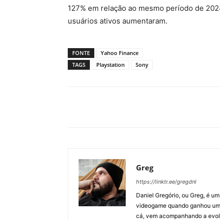
127% em relação ao mesmo período de 2024
usuários ativos aumentaram.
FONTE
Yahoo Finance
TAGS
Playstation
Sony
Greg
https://linktr.ee/gregdnl
Daniel Gregório, ou Greg, é u
videogame quando ganhou um F
cá, vem acompanhando a evolu