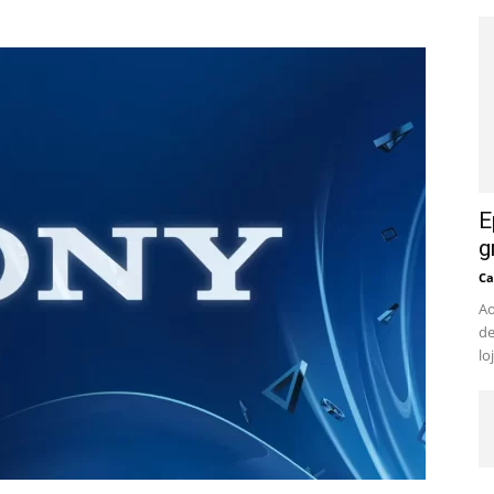
E
g
Ca
Ao
de
lo