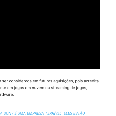
 ser considerada em futuras aquisições, pois acredita
iente em jogos em nuvem ou streaming de jogos,
rdware.
 A SONY É UMA EMPRESA TERRÍVEL. ELES ESTÃO