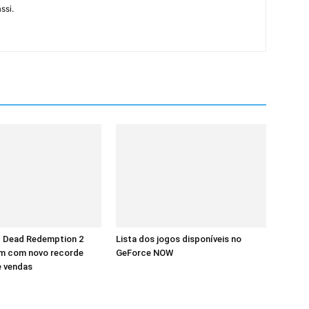
ssi.
d Dead Redemption 2
Lista dos jogos disponíveis no
m com novo recorde
GeForce NOW
e vendas