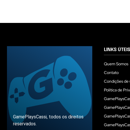
LINKS ÚTEI
Quem Somos
Contato
Condições de 
Política de Pri
GamePlaysCas
GamePlaysCass
GamePlaysCass
GamePlaysCassi, todos os direitos
reservados.
GamePlaysCas