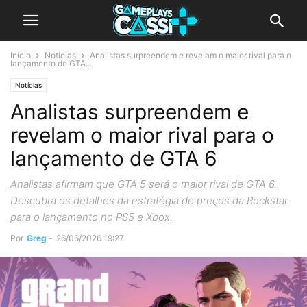
Início
Notícias
Analistas surpreendem e revelam o maior rival para o
lançamento de GTA...
Notícias
Analistas surpreendem e
revelam o maior rival para o
lançamento de GTA 6
Analistas afirmam que GTA 5 será o maior rival de GTA 6.
Descubra os detalhes da estratégia de preços da Rockstar
para o lançamento no PS5 e Xbox.
Por
Greg
-
26/06/2026 19:27