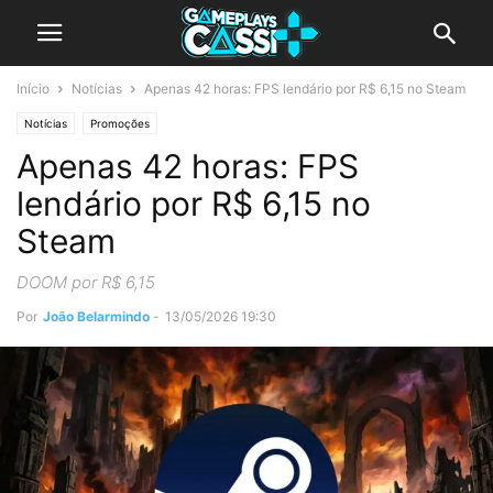
Início
Notícias
Apenas 42 horas: FPS lendário por R$ 6,15 no Steam
Notícias
Promoções
Apenas 42 horas: FPS
lendário por R$ 6,15 no
Steam
DOOM por R$ 6,15
Por
João Belarmindo
-
13/05/2026 19:30