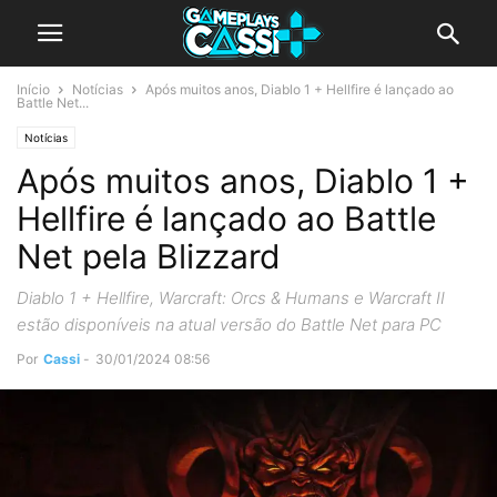
Início
Notícias
Após muitos anos, Diablo 1 + Hellfire é lançado ao
Battle Net...
Notícias
Após muitos anos, Diablo 1 +
Hellfire é lançado ao Battle
Net pela Blizzard
Diablo 1 + Hellfire, Warcraft: Orcs & Humans e Warcraft II
estão disponíveis na atual versão do Battle Net para PC
Por
Cassi
-
30/01/2024 08:56