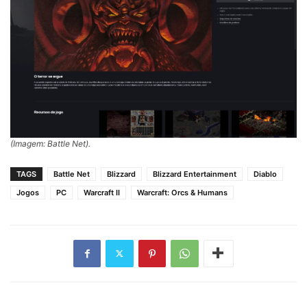
(Imagem: Battle Net).
TAGS
Battle Net
Blizzard
Blizzard Entertainment
Diablo
Jogos
PC
Warcraft II
Warcraft: Orcs & Humans