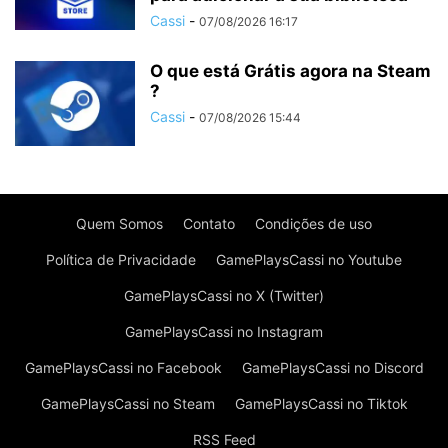
Cassi
-
07/08/2026 16:17
O que está Grátis agora na Steam
?
Cassi
-
07/08/2026 15:44
Quem Somos
Contato
Condições de uso
Política de Privacidade
GamePlaysCassi no Youtube
GamePlaysCassi no X (Twitter)
GamePlaysCassi no Instagram
GamePlaysCassi no Facebook
GamePlaysCassi no Discord
GamePlaysCassi no Steam
GamePlaysCassi no Tiktok
RSS Feed