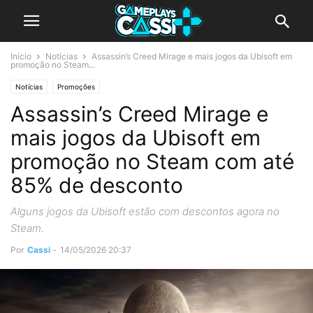
Início
Notícias
Assassin’s Creed Mirage e mais jogos da Ubisoft em
promoção no Steam...
Notícias
Promoções
Assassin’s Creed Mirage e
mais jogos da Ubisoft em
promoção no Steam com até
85% de desconto
Alguns jogos da Ubisoft estão com descontos agora no
Steam.
Por
Cassi
-
14/05/2026 20:37