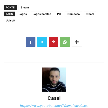
FONTE
Steam
TAGS
Jogos
Jogos baratos
PC
Promoção
Steam
Ubisoft
Cassi
https://www.youtube.com/@GamePlaysCassi