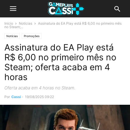
Início
Notícias
Assinatura do EA Play está R$ 6,00 no primeiro mês
no Steam;...
Notícias
Promoções
Assinatura do EA Play está
R$ 6,00 no primeiro mês no
Steam; oferta acaba em 4
horas
Oferta acaba em 4 horas no Steam.
Por
Cassi
-
19/08/2025 09:22