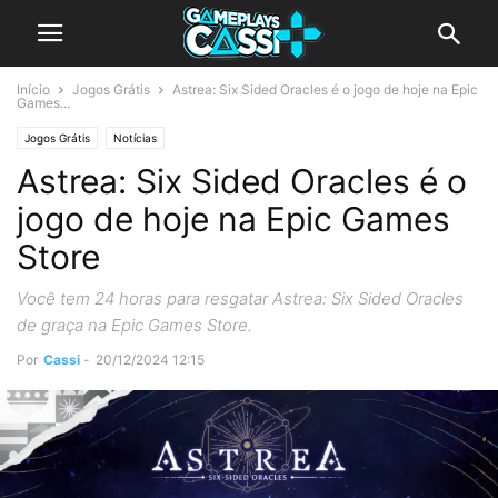
Início
Jogos Grátis
Astrea: Six Sided Oracles é o jogo de hoje na Epic
Games...
Jogos Grátis
Notícias
Astrea: Six Sided Oracles é o
jogo de hoje na Epic Games
Store
Você tem 24 horas para resgatar Astrea: Six Sided Oracles
de graça na Epic Games Store.
Por
Cassi
-
20/12/2024 12:15