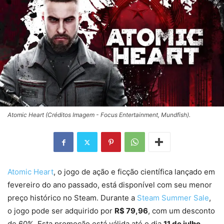
Atomic Heart (Créditos Imagem - Focus Entertainment, Mundfish).
Atomic Heart
, o jogo de ação e ficção científica lançado em
fevereiro do ano passado, está disponível com seu menor
preço histórico no Steam. Durante a
Steam Summer Sale
,
o jogo pode ser adquirido por
R$ 79,96
, com um desconto
de 60%. Esta promoção está válida até o dia
11 de julho
,