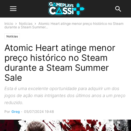
Início
Notícias
Atomic Heart atinge menor preço histórico no Steam
durante a Steam Summer...
Notícias
Atomic Heart atinge menor
preço histórico no Steam
durante a Steam Summer
Sale
Esta é uma excelente oportunidade para adquirir um dos
jogos de ação mais intrigantes dos últimos anos a um preço
reduzido.
Por
Greg
-
05/07/2024 19:48