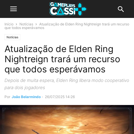
Início
Notícias
Atualização de Elden Ring Nightreign trará um recurso
que todos esperávamos
Notícias
Atualização de Elden Ring
Nightreign trará um recurso
que todos esperávamos
Depois de muita espera, Elden Ring libera modo cooperativo
para dois jogadores
Por
João Belarmindo
-
26/07/2025 14:26