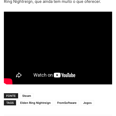
Ring Nightreign, que ainda tem muito o que oferecer.
FONTE
Steam
TAGS
Elden Ring Nightreign
FromSoftware
Jogos