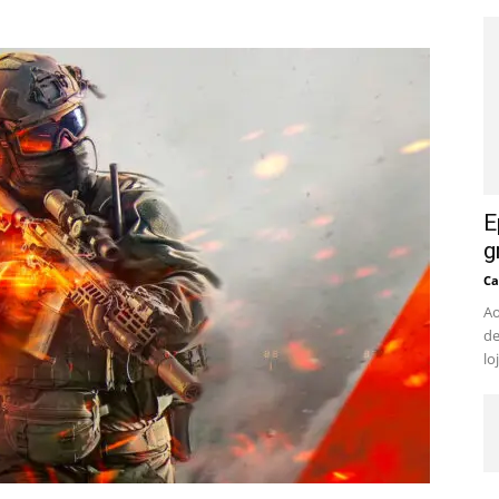
E
g
Ca
Ao
de
lo