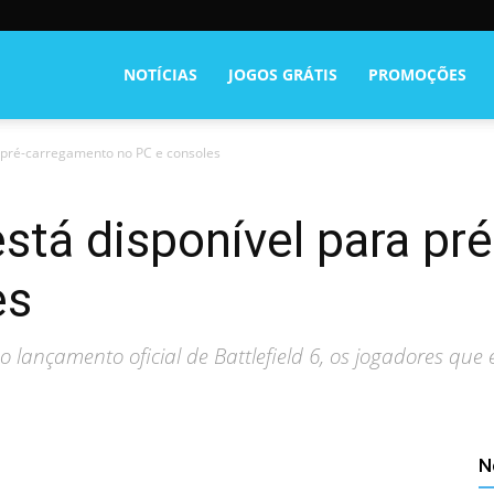
NOTÍCIAS
JOGOS GRÁTIS
PROMOÇÕES
ra pré-carregamento no PC e consoles
 está disponível para p
es
 lançamento oficial de Battlefield 6, os jogadores q
N