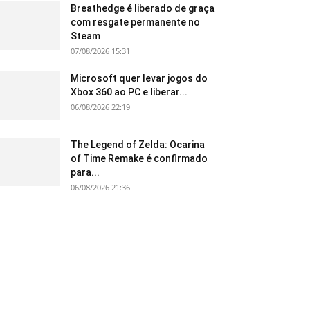
Breathedge é liberado de graça
com resgate permanente no
Steam
07/08/2026 15:31
Microsoft quer levar jogos do
Xbox 360 ao PC e liberar...
06/08/2026 22:19
The Legend of Zelda: Ocarina
of Time Remake é confirmado
para...
06/08/2026 21:36