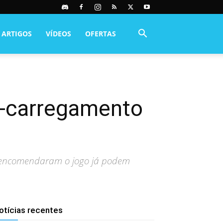
ARTIGOS
VÍDEOS
OFERTAS
ré-carregamento
ue encomendaram o jogo já podem
otícias recentes