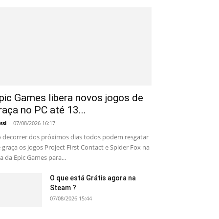
pic Games libera novos jogos de
raça no PC até 13...
ssi
-
07/08/2026 16:17
 decorrer dos próximos dias todos podem resgatar
 graça os jogos Project First Contact e Spider Fox na
ja da Epic Games para...
O que está Grátis agora na
Steam ?
07/08/2026 15:44