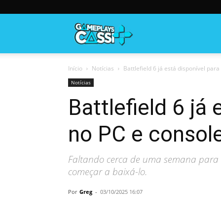
Gameplayscassi
Início
Notícias
Battlefield 6 já está disponível pa
Notícias
Battlefield 6 já
no PC e consol
Faltando cerca de uma semana para o
começar a baixá-lo.
Por
Greg
-
03/10/2025 16:07