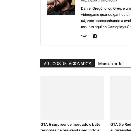
https://linktr.ee/gregdnl
Daniel Gregório, ou Greg, é u
videogame quando ganhou um F
cá, vem acompanhando a evolu
assunto aqui no Gameplays Ca
ARTIGOS RELACIONADOS
Mais do autor
GTA 6 surpreende mercado e bate
GTA 5 e Re
recordes de pré-venda segundo a
surpreende