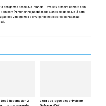
m fã dos games desde sua infância. Teve seu primeiro contato com
amicom (Nintendinho japonês) aos 6 anos de idade. De lá para
ção dos videogames e divulgando notícias relacionadas ao
ssi.
d Dead Redemption 2
Lista dos jogos disponíveis no
m com novo recorde
GeForce NOW