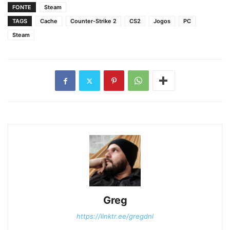
FONTE
Steam
TAGS
Cache
Counter-Strike 2
CS2
Jogos
PC
Steam
Greg
https://linktr.ee/gregdnl