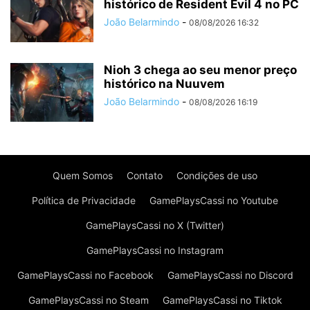
histórico de Resident Evil 4 no PC
João Belarmindo
-
08/08/2026 16:32
Nioh 3 chega ao seu menor preço
histórico na Nuuvem
João Belarmindo
-
08/08/2026 16:19
Quem Somos
Contato
Condições de uso
Política de Privacidade
GamePlaysCassi no Youtube
GamePlaysCassi no X (Twitter)
GamePlaysCassi no Instagram
GamePlaysCassi no Facebook
GamePlaysCassi no Discord
GamePlaysCassi no Steam
GamePlaysCassi no Tiktok