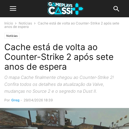
Início
Notícias
Cache está de volta ao Counter-Strike 2 após sete
anos de espera
Notícias
Cache está de volta ao
Counter-Strike 2 após sete
anos de espera
O mapa Cache finalmente chegou ao Counter-Strike 2!
Confira todos os detalhes da atualização da Valve,
mudanças no Source 2 e o segredo na Dust II.
Por
Greg
-
29/04/2026 18:39