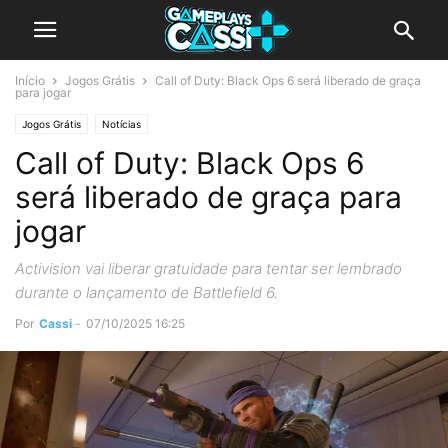
Início
Jogos Grátis
Call of Duty: Black Ops 6 será liberado de graça
para jogar
Jogos Grátis
Notícias
Call of Duty: Black Ops 6
será liberado de graça para
jogar
Activision vai liberar gratuidade para tentar ser lembrado
durante o lançamento de Battlefield 6.
Por
Cassi
-
07/10/2025 16:25