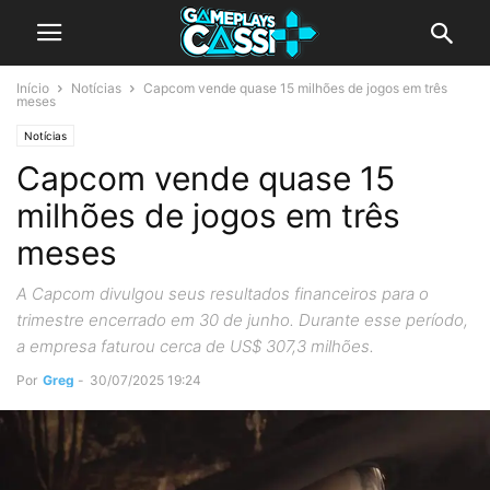
Início
Notícias
Capcom vende quase 15 milhões de jogos em três
meses
Notícias
Capcom vende quase 15
milhões de jogos em três
meses
A Capcom divulgou seus resultados financeiros para o
trimestre encerrado em 30 de junho. Durante esse período,
a empresa faturou cerca de US$ 307,3 milhões.
Por
Greg
-
30/07/2025 19:24