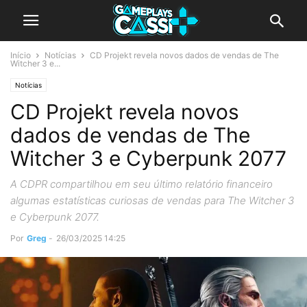
Início
Notícias
CD Projekt revela novos dados de vendas de The
Witcher 3 e...
Notícias
CD Projekt revela novos
dados de vendas de The
Witcher 3 e Cyberpunk 2077
A CDPR compartilhou em seu último relatório financeiro
algumas estatísticas curiosas de vendas para The Witcher 3
e Cyberpunk 2077.
Por
Greg
-
26/03/2025 14:25