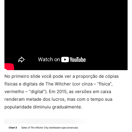
No primeiro slide você pode ver a proporção de cópias
físicas e digitais de The Witcher (cor cinza – “física”,
vermelho – “digital”). Em 2015, as versões em caixa
renderam metade dos lucros, mas com o tempo sua
popularidade diminuiu gradualmente.