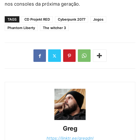
nos consoles da próxima geração.
TAGS
CD Projekt RED
Cyberpunk 2077
Jogos
Phantom Liberty
The witcher 3
Greg
https://linktr.ee/gregdnl