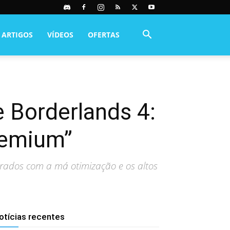
ARTIGOS
VÍDEOS
OFERTAS
e Borderlands 4:
remium”
trados com a má otimização e os altos
otícias recentes