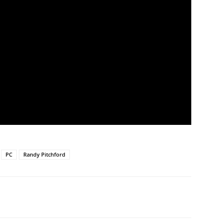
PC
Randy Pitchford