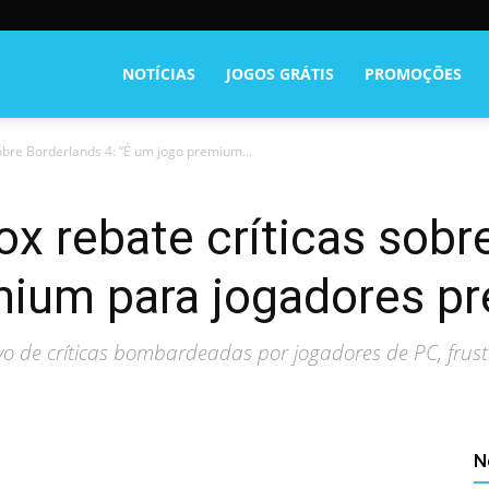
NOTÍCIAS
JOGOS GRÁTIS
PROMOÇÕES
obre Borderlands 4: “É um jogo premium...
x rebate críticas sobr
mium para jogadores p
vo de críticas bombardeadas por jogadores de PC, frus
N