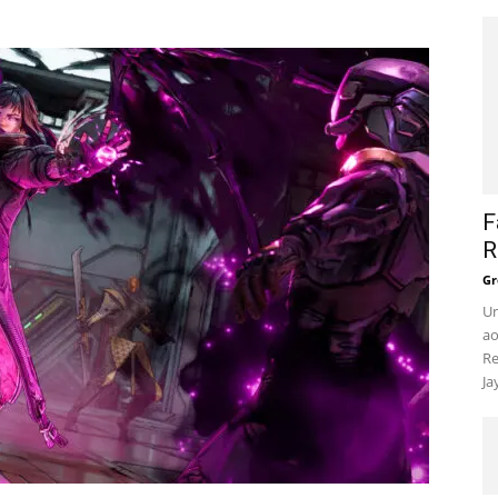
F
R
Gr
Um
ao
Re
Ja