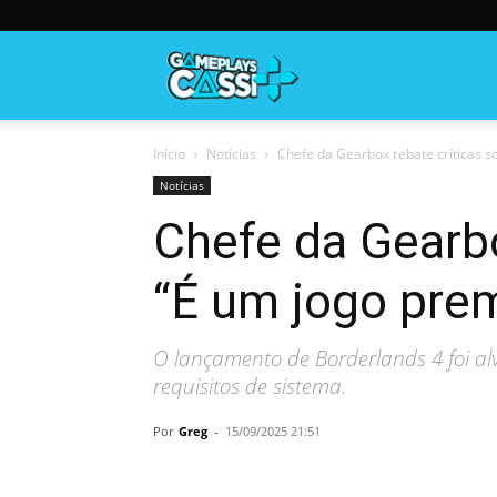
Gameplayscassi
Início
Notícias
Chefe da Gearbox rebate críticas s
Notícias
Chefe da Gearbo
“É um jogo pre
O lançamento de Borderlands 4 foi al
requisitos de sistema.
Por
Greg
-
15/09/2025 21:51