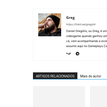
Greg
https://linktr.ee/gregdnl
Daniel Gregório, ou Greg, é u
videogame quando ganhou um F
cá, vem acompanhando a evolu
assunto aqui no Gameplays Ca
ARTIGOS RELACIONADOS
Mais do autor