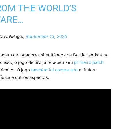
ROM THE WORLD’S
WARE…
@DuvalMagic)
September 13, 2025
tagem de jogadores simultâneos de Borderlands 4 no
 isso, o jogo de tiro já recebeu seu
primeiro patch
técnico. O jogo
também foi comparado
a títulos
física e outros aspectos.