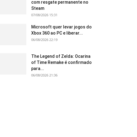
com resgate permanente no
Steam
07/08/2026 15:31
Microsoft quer levar jogos do
Xbox 360 ao PC e liberar...
06/08/2026 22:19
The Legend of Zelda: Ocarina
of Time Remake é confirmado
para...
06/08/2026 21:36