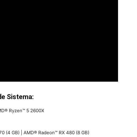
 de Sistema:
AMD® Ryzen™ 5 2600X
970 (4 GB) | AMD® Radeon™ RX 480 (8 GB)