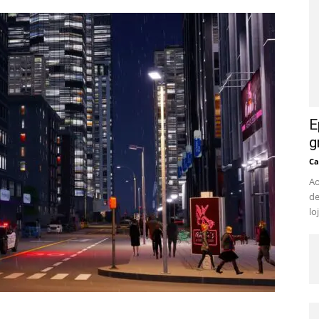
E
g
Ca
Ao
de
lo