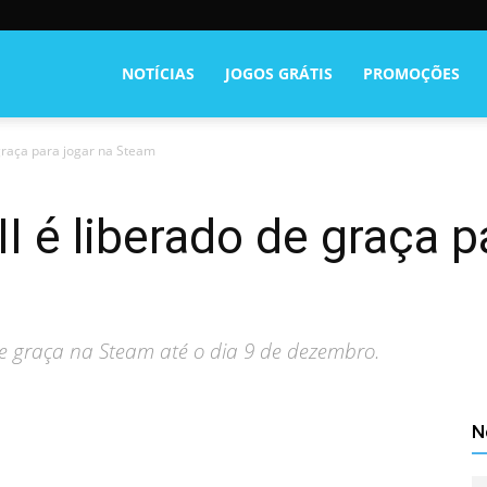
NOTÍCIAS
JOGOS GRÁTIS
PROMOÇÕES
e graça para jogar na Steam
 II é liberado de graça p
 de graça na Steam até o dia 9 de dezembro.
N