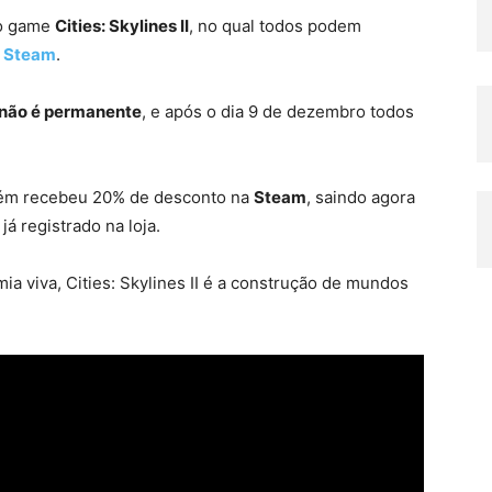
 o game
Cities: Skylines II
, no qual todos podem
a
Steam
.
II não é permanente
, e após o dia 9 de dezembro todos
ambém recebeu 20% de desconto na
Steam
, saindo agora
á registrado na loja.
 viva, Cities: Skylines II é a construção de mundos