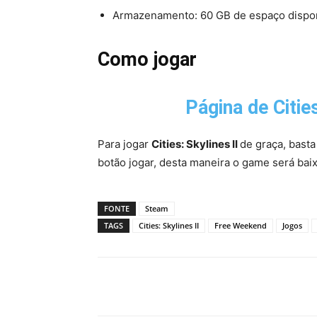
Armazenamento: 60 GB de espaço dispo
Como jogar
Página de Citie
Para jogar
Cities: Skylines II
de graça, bast
botão jogar, desta maneira o game será bai
FONTE
Steam
TAGS
Cities: Skylines II
Free Weekend
Jogos