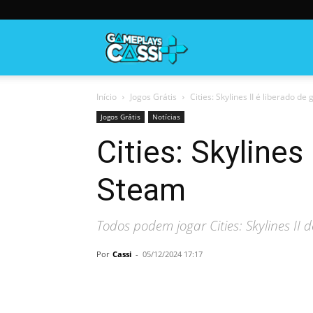
Gameplayscassi
Início
Jogos Grátis
Cities: Skylines II é liberado d
Jogos Grátis
Notícias
Cities: Skylines
Steam
Todos podem jogar Cities: Skylines II
Por
Cassi
-
05/12/2024 17:17