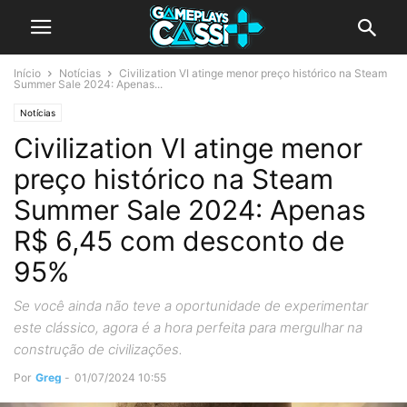
Início
Notícias
Civilization VI atinge menor preço histórico na Steam
Summer Sale 2024: Apenas...
Notícias
Civilization VI atinge menor
preço histórico na Steam
Summer Sale 2024: Apenas
R$ 6,45 com desconto de
95%
Se você ainda não teve a oportunidade de experimentar
este clássico, agora é a hora perfeita para mergulhar na
construção de civilizações.
Por
Greg
-
01/07/2024 10:55