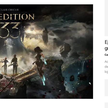
E
g
Ca
Ao
de
lo