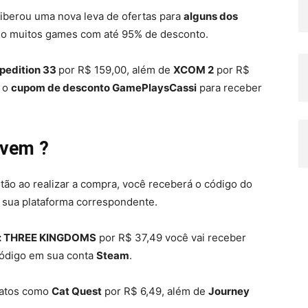
 liberou uma nova leva de ofertas para
alguns dos
do muitos games com até 95% de desconto.
xpedition 33
por R$ 159,00, além de
XCOM 2
por R$
r o
cupom de desconto GamePlaysCassi
para receber
uvem ?
ntão ao realizar a compra, você receberá o código do
 sua plataforma correspondente.
r: THREE KINGDOMS
por R$ 37,49 você vai receber
 código em sua conta
Steam
.
ratos como
Cat Quest
por R$ 6,49, além de
Journey