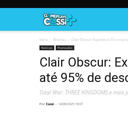
Gameplayscassi
Início
Notícias
Clair Obscur: Expedition 33 e mais 
Notícias
Promoções
Clair Obscur: E
até 95% de de
Total War: THREE KINGDOMS e mais jo
Por
Cassi
-
14/08/2025 18:07