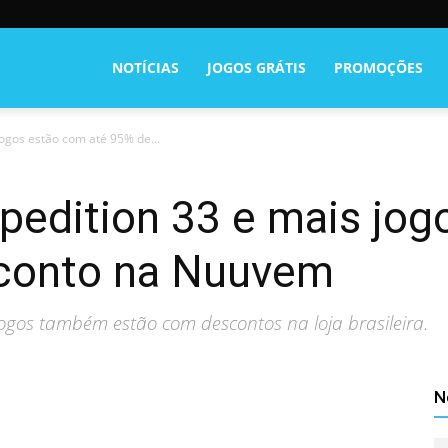
NOTÍCIAS
JOGOS GRÁTIS
PROMOÇÕES
jogos estão com até 95% de...
xpedition 33 e mais jo
sconto na Nuuvem
gos também estão com descontos na loja brasileira.
N