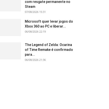
com resgate permanente no
Steam
07/08/2026 15:31
Microsoft quer levar jogos do
Xbox 360 ao PC e liberar...
06/08/2026 22:19
The Legend of Zelda: Ocarina
of Time Remake é confirmado
para...
06/08/2026 21:36