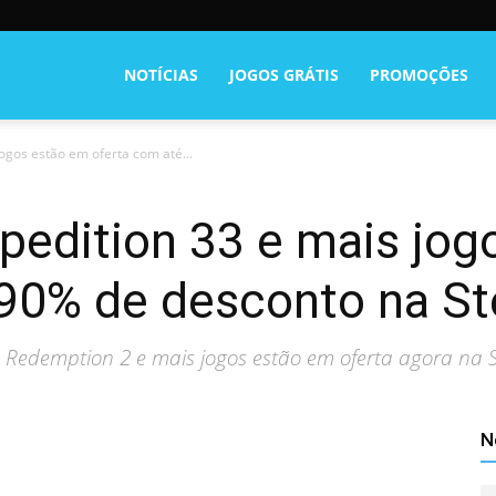
NOTÍCIAS
JOGOS GRÁTIS
PROMOÇÕES
jogos estão em oferta com até...
xpedition 33 e mais jo
 90% de desconto na S
d Redemption 2 e mais jogos estão em oferta agora na 
N