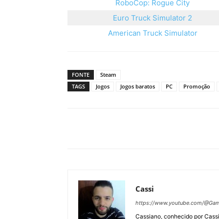
RoboCop: Rogue City
Euro Truck Simulator 2
American Truck Simulator
FONTE
Steam
TAGS
Jogos
Jogos baratos
PC
Promoção
Cassi
https://www.youtube.com/@Gam
Cassiano, conhecido por Cassi