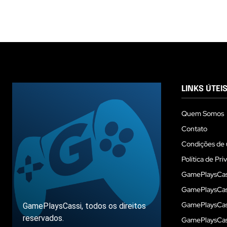
LINKS ÚTEI
Quem Somos
Contato
Condições de 
Política de Pri
GamePlaysCas
GamePlaysCass
GamePlaysCass
GamePlaysCassi, todos os direitos
reservados.
GamePlaysCas