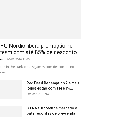
HQ Nordic libera promoção no
team com até 85% de desconto
ssi
-
08/08/2026 11:03
one in the Dark e mais games com descontos no
eam.
Red Dead Redemption 2 e mais
jogos estão com até 91%...
08/08/2026 10:44
GTA 6 surpreende mercado e
bate recordes de pré-venda