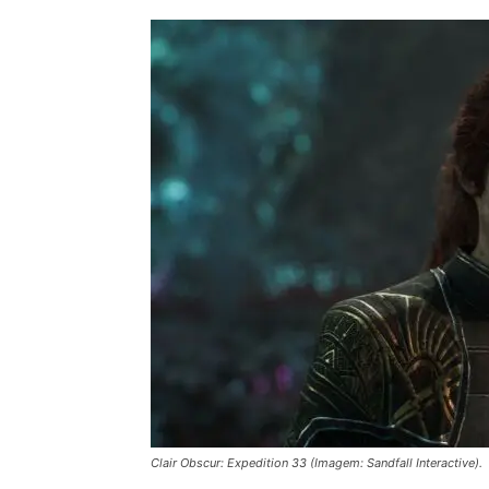
Clair Obscur: Expedition 33 (Imagem: Sandfall Interactive).