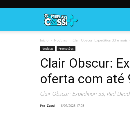
Gameplayscassi
Início
Notícias
Clair Obscur: Expedition 33 e mais 
Notícias
Promoções
Clair Obscur: E
oferta com até
Clair Obscur: Expedition 33, Red Dea
Por
Cassi
-
18/07/2025 17:03