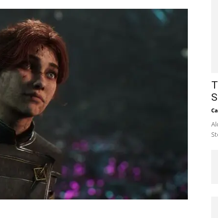
T
S
Ca
Al
St