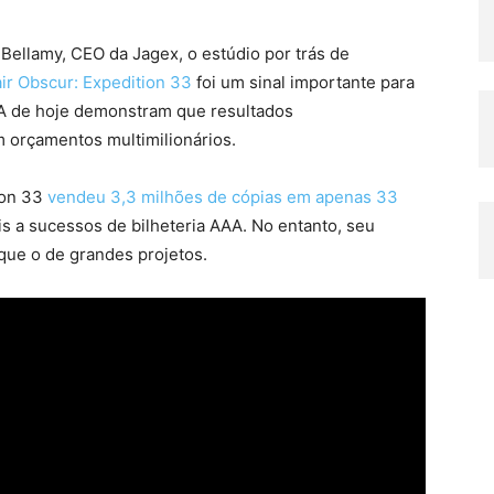
 Bellamy, CEO da Jagex, o estúdio por trás de
air Obscur: Expedition 33
foi um sinal importante para
 AA de hoje demonstram que resultados
 orçamentos multimilionários.
ion 33
vendeu 3,3 milhões de cópias em apenas 33
is a sucessos de bilheteria AAA. No entanto, seu
que o de grandes projetos.