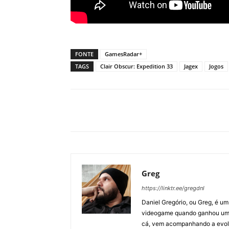
FONTE
GamesRadar+
TAGS
Clair Obscur: Expedition 33
Jagex
Jogos
Greg
https://linktr.ee/gregdnl
Daniel Gregório, ou Greg, é u
videogame quando ganhou um F
cá, vem acompanhando a evolu