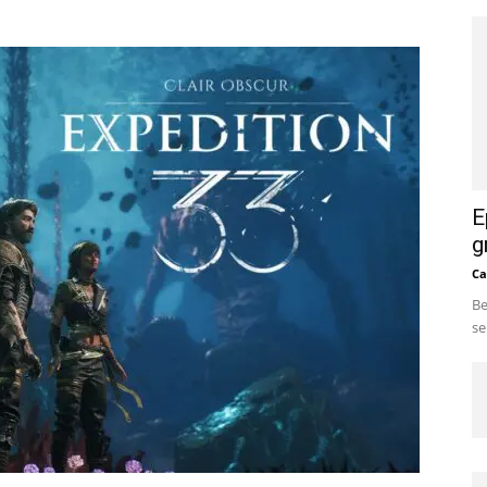
E
g
Ca
Be
se