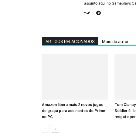
assunto aqui no Gameplays Ca
ARTIGOS RELACIONADOS
Mais do autor
Amazon libera mais 2 novos jogos
Tom Clancy
de graça para assinantes do Prime
Soldier é l
no PC
resgate pe