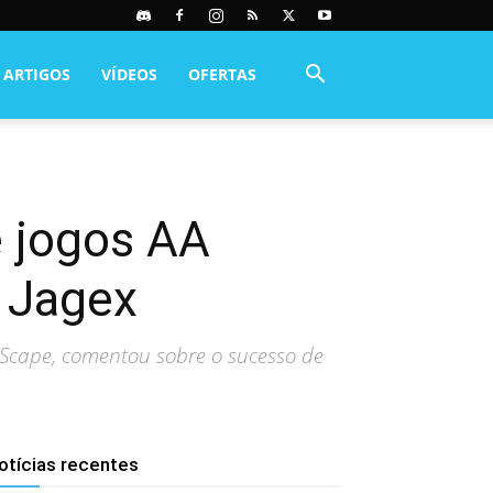
ARTIGOS
VÍDEOS
OFERTAS
e jogos AA
 Jagex
eScape, comentou sobre o sucesso de
otícias recentes