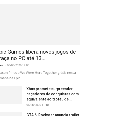
pic Games libera novos jogos de
raça no PC até 13...
ssi
-
06/08/2026 12:03
acon Pines e We Were Here Together grátis nessa
mana na Epic.
Xbox promete surpreender
caçadores de conquistas com
equivalente ao troféu de...
06/08/2026 11:10
GTA 6: Rockstar anuncia trailer