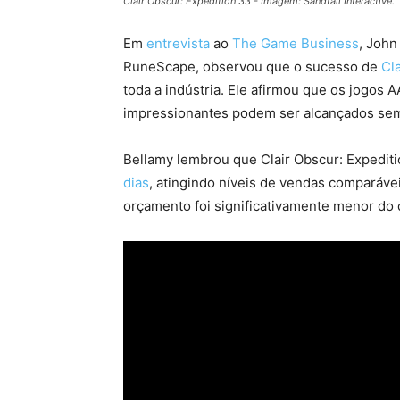
Clair Obscur: Expedition 33 - Imagem: Sandfall Interactive.
Em
entrevista
ao
The Game Business
, John
RuneScape, observou que o sucesso de
Cl
toda a indústria. Ele afirmou que os jogos
impressionantes podem ser alcançados sem
Bellamy lembrou que Clair Obscur: Expedit
dias
, atingindo níveis de vendas comparáve
orçamento foi significativamente menor do 