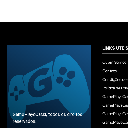
LINKS ÚTEI
Quem Somos
Contato
Condições de 
Política de Pri
GamePlaysCas
GamePlaysCass
GamePlaysCass
GamePlaysCassi, todos os direitos
reservados.
GamePlaysCas