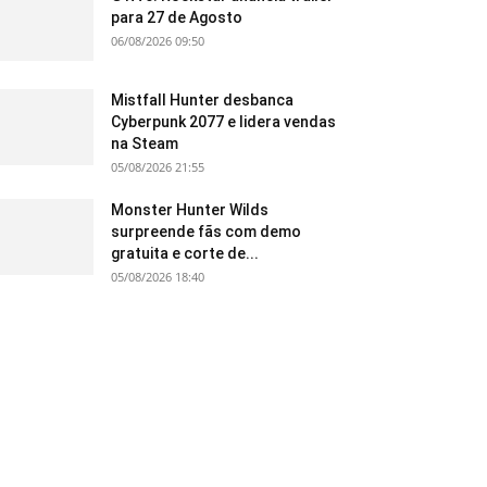
para 27 de Agosto
06/08/2026 09:50
Mistfall Hunter desbanca
Cyberpunk 2077 e lidera vendas
na Steam
05/08/2026 21:55
Monster Hunter Wilds
surpreende fãs com demo
gratuita e corte de...
05/08/2026 18:40