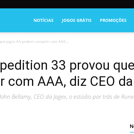
NOTÍCIAS
JOGOS GRÁTIS
PROMOÇÕES
 que jogos AA podem competir com AAA,...
xpedition 33 provou qu
 com AAA, diz CEO da
John Bellamy, CEO da Jagex, o estúdio por trás de Run
N