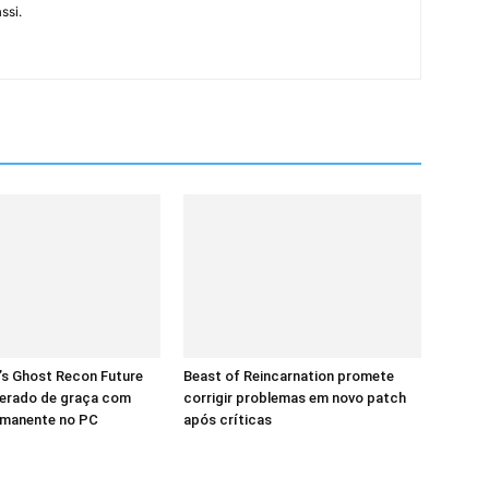
ssi.
’s Ghost Recon Future
Beast of Reincarnation promete
iberado de graça com
corrigir problemas em novo patch
rmanente no PC
após críticas