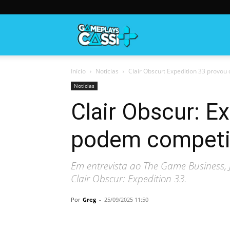
Gameplayscassi
Início
Notícias
Clair Obscur: Expedition 33 provou
Notícias
Clair Obscur: E
podem competir
Em entrevista ao The Game Business, 
Clair Obscur: Expedition 33.
Por
Greg
-
25/09/2025 11:50