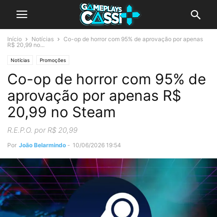
Início
Notícias
Co-op de horror com 95% de aprovação por apenas
R$ 20,99 no...
Notícias
Promoções
Co-op de horror com 95% de
aprovação por apenas R$
20,99 no Steam
R.E.P.O. por R$ 20,99
Por
João Belarmindo
-
10/06/2026 19:54