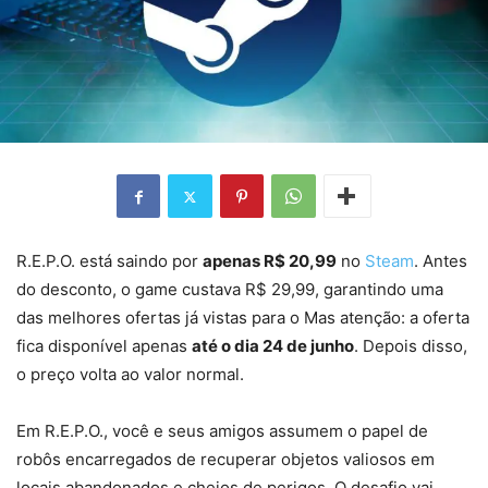
R.E.P.O. está saindo por
apenas R$ 20,99
no
St
e
am
. Antes
do desconto, o game custava R$ 29,99, garantindo uma
das melhores ofertas já vistas para o Mas atenção: a oferta
fica disponível apenas
até o dia 24 de junho
. Depois disso,
o preço volta ao valor normal.
Em R.E.P.O., você e seus amigos assumem o papel de
robôs encarregados de recuperar objetos valiosos em
locais abandonados e cheios de perigos. O desafio vai