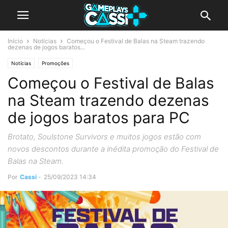
Início
Notícias
Começou o Festival de Balas na Steam trazendo
dezenas de jogos baratos...
Notícias
Promoções
Começou o Festival de Balas
na Steam trazendo dezenas
de jogos baratos para PC
Brotato, Soulstone Survivors e muitos jogos estão com
novos descontos durante a inédita promoção do Festival de
Balas na Steam.
Por
Cassi
-
25/09/2023 14:34