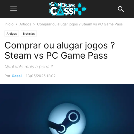
Início
Artigos
Comprar ou alugar jogos ? Steam vs PC Game Pass
Artigos
Notícias
Comprar ou alugar jogos ?
Steam vs PC Game Pass
Qual vale mais a pena ?
Por
Cassi
-
13/05/2025 12:02