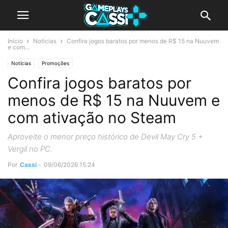
Início
Notícias
Confira jogos baratos por menos de R$ 15 na Nuuvem
e com...
Notícias
Promoções
Confira jogos baratos por
menos de R$ 15 na Nuuvem e
com ativação no Steam
Aproveite o menor preço histórico de Devil May Cry 5 +
Vergil no PC.
Por
Cassi
-
09/06/2026 15:24