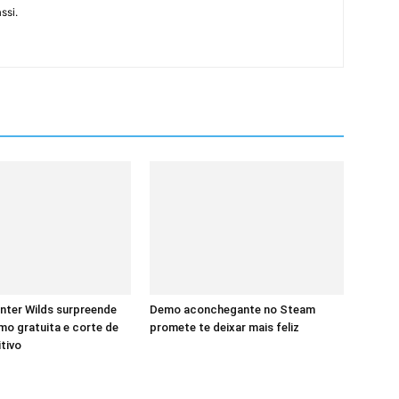
ssi.
nter Wilds surpreende
Demo aconchegante no Steam
o gratuita e corte de
promete te deixar mais feliz
itivo