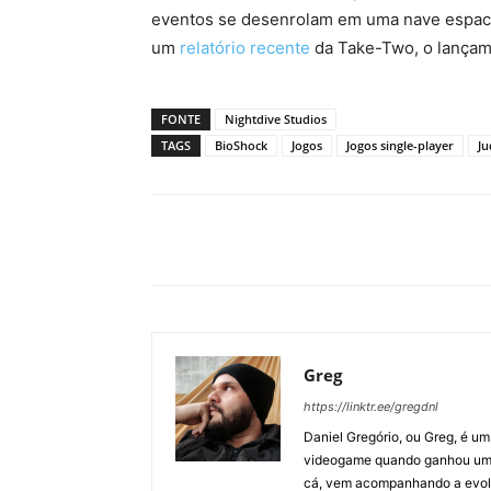
eventos se desenrolam em uma nave espaci
um
relatório recente
da Take-Two, o lançam
FONTE
Nightdive Studios
TAGS
BioShock
Jogos
Jogos single-player
Ju
Greg
https://linktr.ee/gregdnl
Daniel Gregório, ou Greg, é u
videogame quando ganhou um F
cá, vem acompanhando a evolu