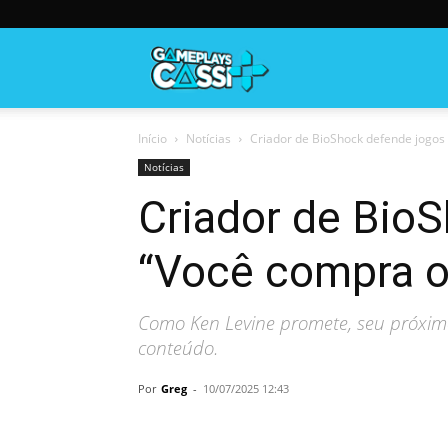
Gameplayscassi
Início
Notícias
Criador de BioShock defende jogos s
Notícias
Criador de BioS
“Você compra o 
Como Ken Levine promete, seu próximo
conteúdo.
Por
Greg
-
10/07/2025 12:43