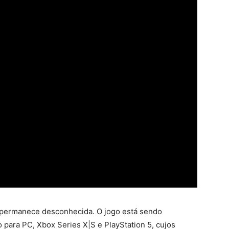
 permanece desconhecida. O jogo está sendo
 para PC, Xbox Series X|S e PlayStation 5, cujos