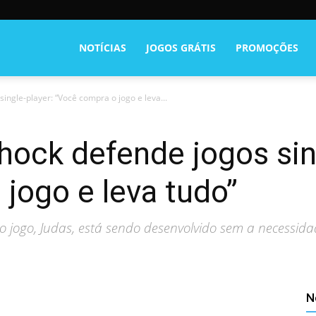
NOTÍCIAS
JOGOS GRÁTIS
PROMOÇÕES
ingle-player: “Você compra o jogo e leva...
hock defende jogos sin
jogo e leva tudo”
 jogo, Judas, está sendo desenvolvido sem a necessida
N