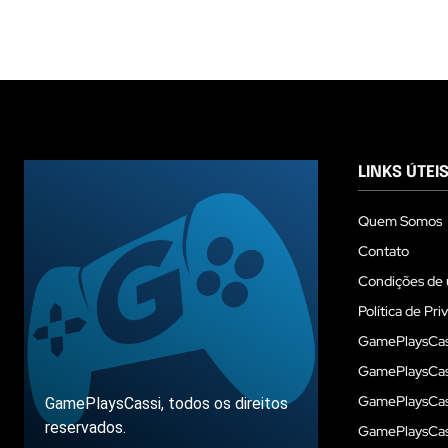
LINKS ÚTEI
Quem Somos
Contato
Condições de 
Política de Pri
GamePlaysCas
GamePlaysCass
GamePlaysCass
GamePlaysCassi, todos os direitos
reservados.
GamePlaysCas