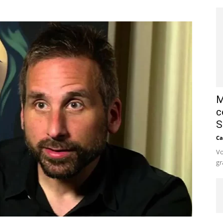
M
c
S
Ca
Vo
gr