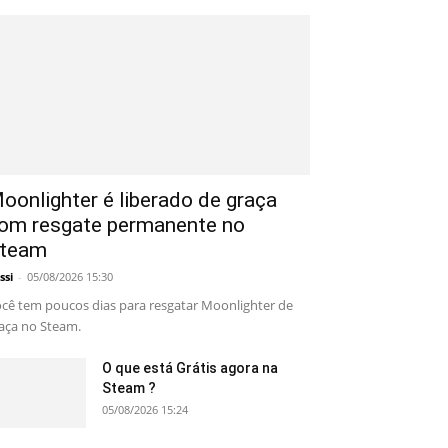
oonlighter é liberado de graça
om resgate permanente no
team
ssi
-
05/08/2026 15:30
cê tem poucos dias para resgatar Moonlighter de
aça no Steam.
O que está Grátis agora na
Steam ?
05/08/2026 15:24