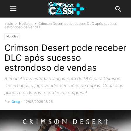
Início
Notícias
Crimson Desert pode receber DLC após sucesso
estrondoso de vendas
Notícias
Crimson Desert pode receber
DLC após sucesso
estrondoso de vendas
A Pearl Abyss estuda o lançamento de DLC para Crimson
Desert após o jogo vender 5 milhões de cópias. Confira os
planos e os lucros recordes da empresa!
Por
Greg
-
12/05/2026 18:26