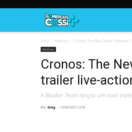
Gameplayscassi
Início
Notícias
Cronos: The New Dawn – Bloober Tea
Notícias
Cronos: The Ne
trailer live-actio
A Bloober Team lançou um novo traile
Por
Greg
-
13/08/2025 23:58