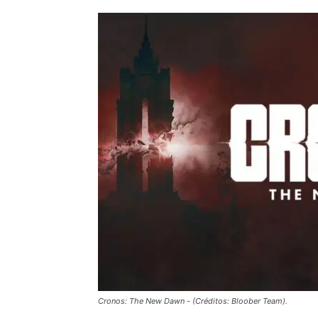
Cronos: The New Dawn - (Créditos: Bloober Team).