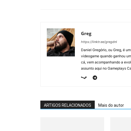
Greg
https://linktr.ee/gregdnl
Daniel Gregório, ou Greg, é u
videogame quando ganhou um F
cá, vem acompanhando a evolu
assunto aqui no Gameplays Ca
ARTIGOS RELACIONADOS
Mais do autor