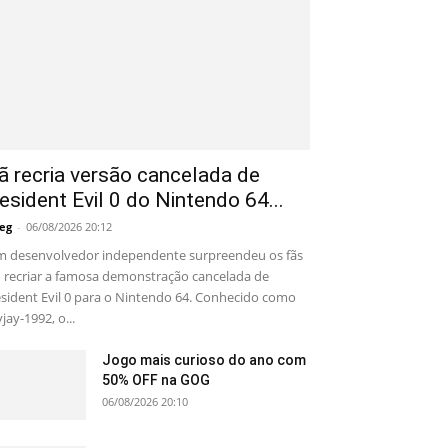
ã recria versão cancelada de
esident Evil 0 do Nintendo 64...
eg
-
06/08/2026 20:12
 desenvolvedor independente surpreendeu os fãs
 recriar a famosa demonstração cancelada de
sident Evil 0 para o Nintendo 64. Conhecido como
yjay-1992, o...
Jogo mais curioso do ano com
50% OFF na GOG
06/08/2026 20:10