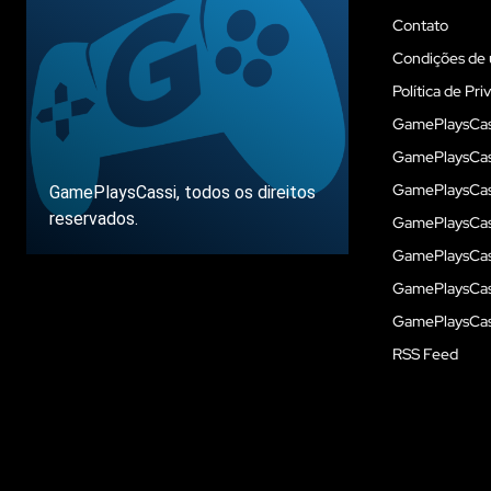
Contato
Condições de 
Política de Pri
GamePlaysCas
GamePlaysCass
GamePlaysCass
GamePlaysCassi, todos os direitos
reservados.
GamePlaysCas
GamePlaysCass
GamePlaysCas
Sobre
GamePlaysCass
RSS Feed