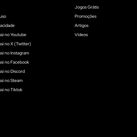
Jogos Grátis
uso
Promoções
vacidade
Artigos
si no Youtube
Vídeos
i no X (Twitter)
i no Instagram
si no Facebook
i no Discord
si no Steam
i no Tiktok