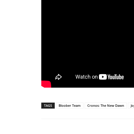
TAGS
Bloober Team
Cronos: The New Dawn
J