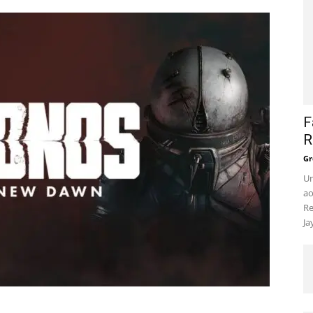
F
R
Gr
Um
ao
Re
Ja