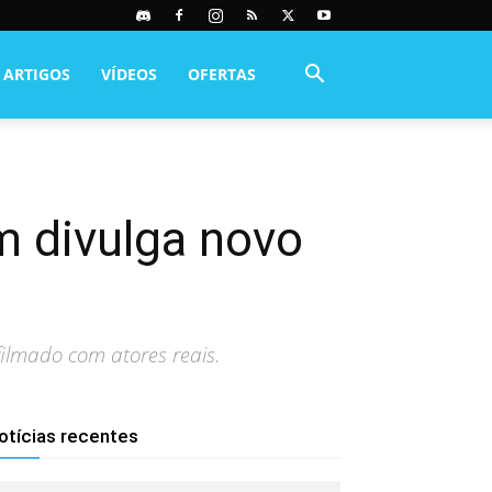
ARTIGOS
VÍDEOS
OFERTAS
 divulga novo
ilmado com atores reais.
otícias recentes