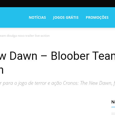
NOTÍCIAS
JOGOS GRÁTIS
PROMOÇÕES
m divulga novo trailer live-action
w Dawn – Bloober Team
n
r para o jogo de terror e ação Cronos: The New Dawn, f
N