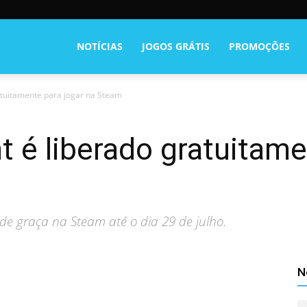
NOTÍCIAS
JOGOS GRÁTIS
PROMOÇÕES
atuitamente para jogar na Steam
t é liberado gratuitame
e graça na Steam até o dia 29 de julho.
N