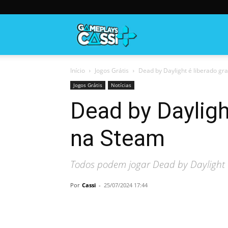
Gameplayscassi
Início
Jogos Grátis
Dead by Daylight é liberado gr
Jogos Grátis
Notícias
Dead by Dayligh
na Steam
Todos podem jogar Dead by Daylight d
Por
Cassi
-
25/07/2024 17:44