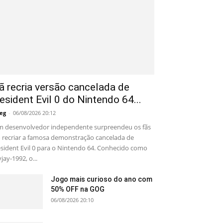
ã recria versão cancelada de
esident Evil 0 do Nintendo 64...
eg
-
06/08/2026 20:12
 desenvolvedor independente surpreendeu os fãs
 recriar a famosa demonstração cancelada de
sident Evil 0 para o Nintendo 64. Conhecido como
yjay-1992, o...
Jogo mais curioso do ano com
50% OFF na GOG
06/08/2026 20:10