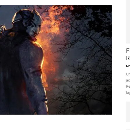
F
R
Gr
Um
ao
Re
Ja