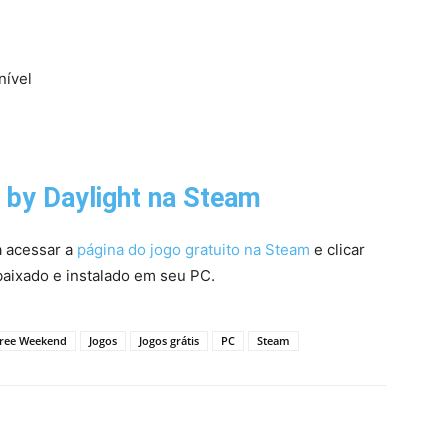
nível
 by Daylight
na Steam
a acessar a
página do jogo gratuito na Steam
e clicar
baixado e instalado em seu PC.
ree Weekend
Jogos
Jogos grátis
PC
Steam