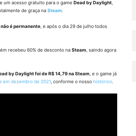
je um acesso gratuito para o game
Dead by Daylight
,
otalmente de graça na
Steam
.
 não é permanente
, e após o dia 29 de julho todos
ém recebeu 60% de desconto na
Steam
, saindo agora
ead by Daylight foi de R$ 14,79 na Steam
, e o game já
e em dezembro de 2021
, conforme o nosso
histórico
.