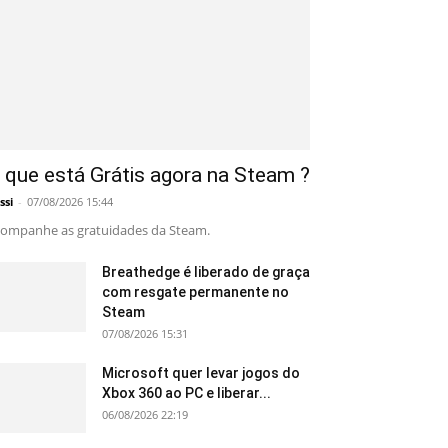
 que está Grátis agora na Steam ?
ssi
-
07/08/2026 15:44
ompanhe as gratuidades da Steam.
Breathedge é liberado de graça
com resgate permanente no
Steam
07/08/2026 15:31
Microsoft quer levar jogos do
Xbox 360 ao PC e liberar...
06/08/2026 22:19