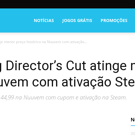
NOTÍCIAS
JOGOS GRÁTIS
PROMOÇÕES
nge menor preço histórico na Nuuvem com ativação...
 Director’s Cut atinge
uuvem com ativação St
R$ 44,99 na Nuuvem com cupom e ativação na Steam.
N