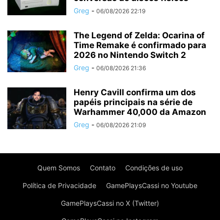
Greg
-
06/08/2026 22:19
The Legend of Zelda: Ocarina of
Time Remake é confirmado para
2026 no Nintendo Switch 2
Greg
-
06/08/2026 21:36
Henry Cavill confirma um dos
papéis principais na série de
Warhammer 40,000 da Amazon
Greg
-
06/08/2026 21:09
Quem Somos
Contato
Condições de uso
Política de Privacidade
GamePlaysCassi no Youtube
GamePlaysCassi no X (Twitter)