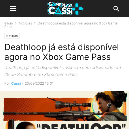
Início
Notícias
Deathloop já está disponível agora no Xbox Game
Pass
Notícias
Deathloop já está disponível
agora no Xbox Game Pass
Deathloop já está disponível e Valheim será adicionado em
29 de Setembro no Xbox Game Pass.
Por
Cassi
-
20/09/2022 13:01