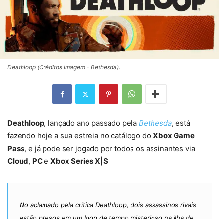
Deathloop (Créditos Imagem - Bethesda).
Deathloop
, lançado ano passado pela
Bethesda
, está
fazendo hoje a sua estreia no catálogo do
Xbox Game
Pass
, e já pode ser jogado por todos os assinantes via
Cloud
,
PC
e
Xbox Series X|S
.
No aclamado pela crítica Deathloop, dois assassinos rivais
estão presos em um loop de tempo misterioso na ilha de