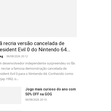
ã recria versão cancelada de
esident Evil 0 do Nintendo 64...
eg
-
06/08/2026 20:12
 desenvolvedor independente surpreendeu os fãs
 recriar a famosa demonstração cancelada de
sident Evil 0 para o Nintendo 64. Conhecido como
yjay-1992, o...
Jogo mais curioso do ano com
50% OFF na GOG
06/08/2026 20:10