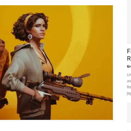
F
R
Gr
Um
ao
Re
Ja