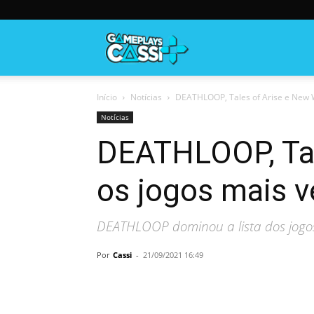
Gameplayscassi
Início
Notícias
DEATHLOOP, Tales of Arise e New Wo
Notícias
DEATHLOOP, Tal
os jogos mais 
DEATHLOOP dominou a lista dos jogo
Por
Cassi
-
21/09/2021 16:49