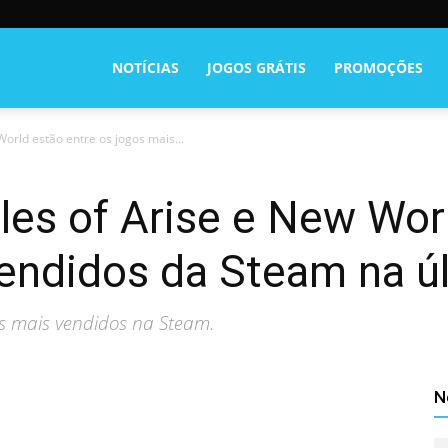
NOTÍCIAS
JOGOS GRÁTIS
PROMOÇÕES
rld estão entre os jogos mais...
es of Arise e New Worl
vendidos da Steam na 
s mais vendidos na Steam.
N