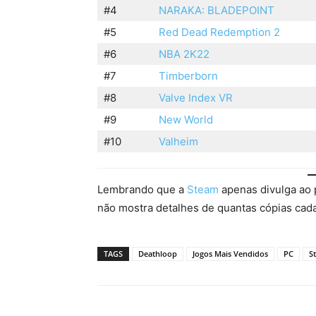
#4
NARAKA: BLADEPOINT
#5
Red Dead Redemption 2
#6
NBA 2K22
#7
Timberborn
#8
Valve Index VR
#9
New World
#10
Valheim
Lembrando que a
Steam
apenas divulga ao 
não mostra detalhes de quantas cópias cad
TAGS
Deathloop
Jogos Mais Vendidos
PC
S