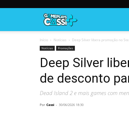
Gameplayscassi
Início
Notícias
Deep Silver libera promoção no St
Notícias
Promoções
Deep Silver li
de desconto pa
Dead Island 2 e mais games com men
Por
Cassi
-
30/06/2026 18:30