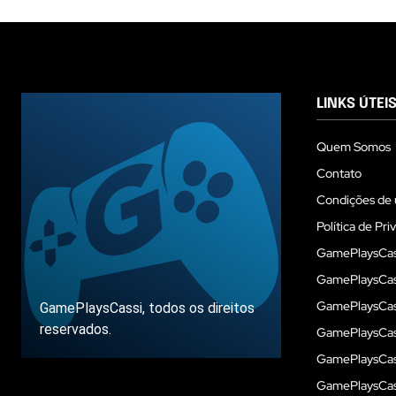
LINKS ÚTEI
Quem Somos
Contato
Condições de 
Política de Pri
GamePlaysCas
GamePlaysCass
GamePlaysCass
GamePlaysCassi, todos os direitos
reservados.
GamePlaysCas
GamePlaysCass
GamePlaysCas
Sobre