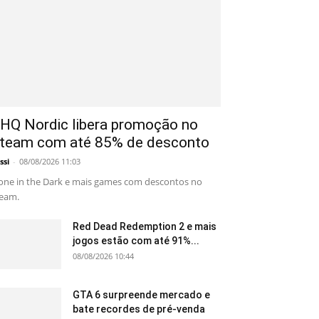
HQ Nordic libera promoção no
team com até 85% de desconto
ssi
-
08/08/2026 11:03
one in the Dark e mais games com descontos no
eam.
Red Dead Redemption 2 e mais
jogos estão com até 91%...
08/08/2026 10:44
GTA 6 surpreende mercado e
bate recordes de pré-venda