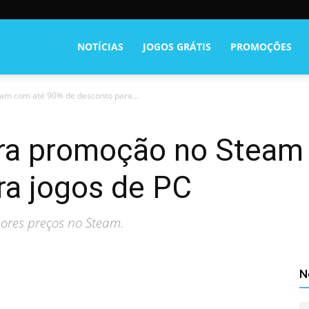
NOTÍCIAS
JOGOS GRÁTIS
PROMOÇÕES
eam com até 90% de desconto para...
bera promoção no Stea
ra jogos de PC
ores preços no Steam.
N