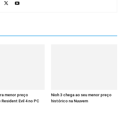
era menor preço
Nioh 3 chega ao seu menor preço
 Resident Evil 4 no PC
histórico na Nuuvem