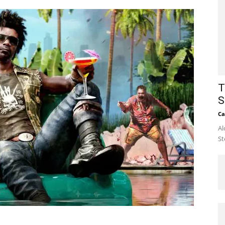
T
S
Ca
Al
St