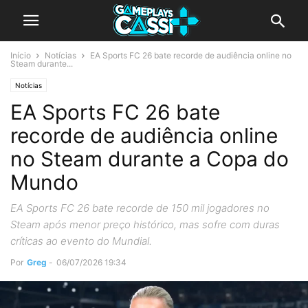
Início
Notícias
EA Sports FC 26 bate recorde de audiência online no
Steam durante...
Notícias
EA Sports FC 26 bate
recorde de audiência online
no Steam durante a Copa do
Mundo
EA Sports FC 26 bate recorde de 150 mil jogadores no
Steam após menor preço histórico, mas sofre com duras
críticas ao evento do Mundial.
Por
Greg
-
06/07/2026 19:34