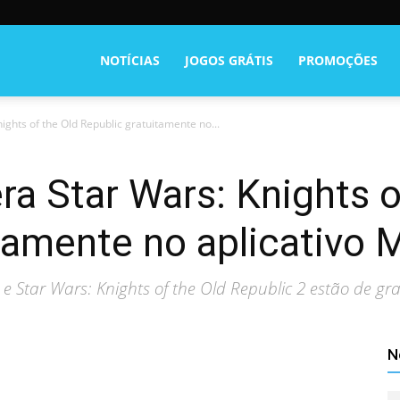
NOTÍCIAS
JOGOS GRÁTIS
PROMOÇÕES
ights of the Old Republic gratuitamente no...
ra Star Wars: Knights o
tamente no aplicativo 
c e Star Wars: Knights of the Old Republic 2 estão de g
N