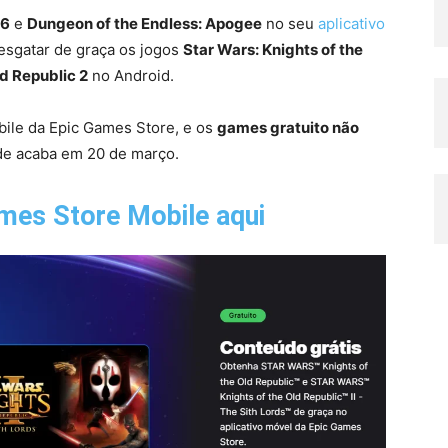
 6
e
Dungeon of the Endless: Apogee
no seu
aplicativo
esgatar de graça os jogos
Star Wars: Knights of the
ld Republic 2
no Android.
bile da Epic Games Store, e os
games gratuito não
ade acaba em 20 de março.
ames Store Mobile aqui