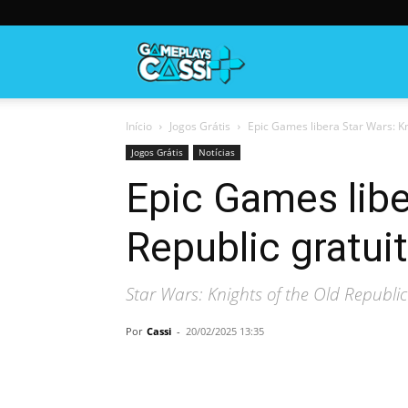
Gameplayscassi
Início
Jogos Grátis
Epic Games libera Star Wars: Kn
Jogos Grátis
Notícias
Epic Games libe
Republic gratui
Star Wars: Knights of the Old Republi
Por
Cassi
-
20/02/2025 13:35