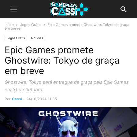
Início
Jogos Grátis
Epic Games promete Ghostwire: Tokyo de graça
em breve
Jogos Grátis
Notícias
Epic Games promete
Ghostwire: Tokyo de graça
em breve
Ghostwire: Tokyo será entregue de graça pela Epic Games
em 31 de outubro.
Por
Cassi
-
24/10/2024 11:35