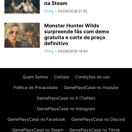
na Steam
Greg
-
05/08/2026 21:55
Monster Hunter Wilds
surpreende fãs com demo
gratuita e corte de preço
definitivo
Greg
-
05/08/2026 18:40
Quem Somos
Contato
Condições de uso
Política de Privacidade
GamePlaysCassi no Youtube
GamePlaysCassi no X (Twitter)
GamePlaysCassi no Instagram
GamePlaysCassi no Facebook
GamePlaysCassi no Discord
GamePlaysCassi no Steam
GamePlaysCassi no Tiktok