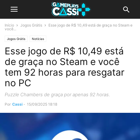
Início
Jogos Grátis
Esse jogo de R$ 10,49 está de graça no Steam e
você...
Jogos Grátis
Notícias
Esse jogo de R$ 10,49 está
de graça no Steam e você
tem 92 horas para resgatar
no PC
Puzzle Chambers de graça por apenas 92 horas.
Por
Cassi
-
15/09/2025 18:18