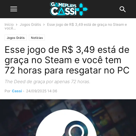
Início
Jogos Grátis
Esse jogo de R$ 3,49 está de graça no Steam e
você...
Jogos Grátis
Notícias
Esse jogo de R$ 3,49 está de
graça no Steam e você tem
72 horas para resgatar no PC
The Deed de graça por apenas 72 horas.
Por
Cassi
-
24/09/2025 14:36