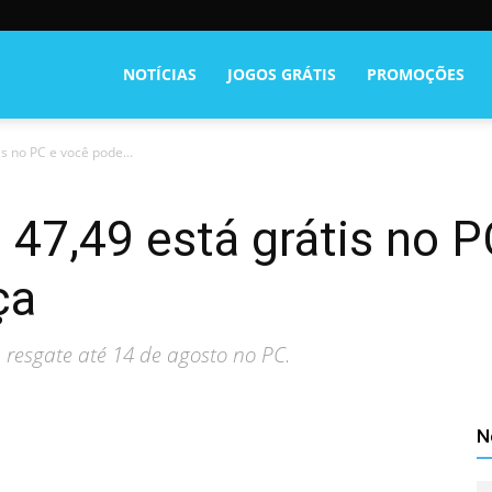
NOTÍCIAS
JOGOS GRÁTIS
PROMOÇÕES
s no PC e você pode...
 47,49 está grátis no 
ça
 resgate até 14 de agosto no PC.
N