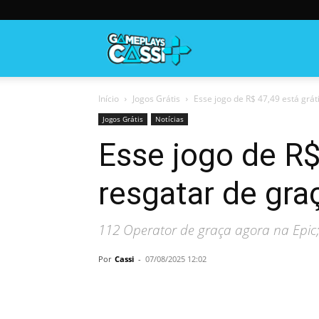
Gameplayscassi
Início
Jogos Grátis
Esse jogo de R$ 47,49 está gráti
Jogos Grátis
Notícias
Esse jogo de R$
resgatar de gra
112 Operator de graça agora na Epic;
Por
Cassi
-
07/08/2025 12:02