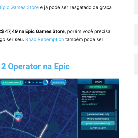
Epic Games Store
e já pode ser resgatado de graça
R$ 47,49 na Epic Games Store
, porém você precisa
ogo ser seu.
Road Redemption
também pode ser
2 Operator
na Epic