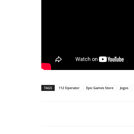
TAGS
112 Operator
Epic Games Store
Jogos