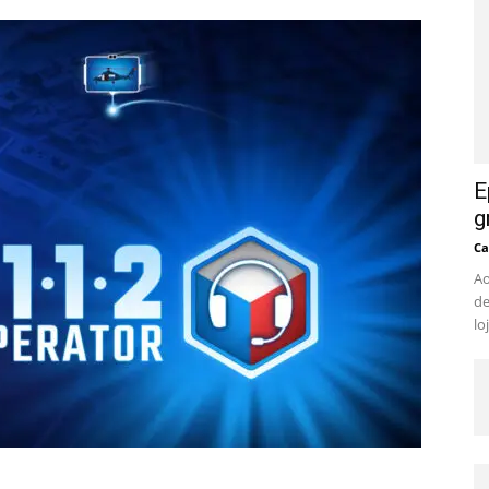
E
g
Ca
Ao
de
lo