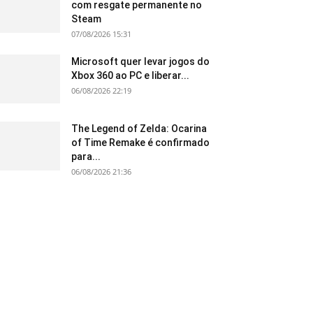
com resgate permanente no
Steam
07/08/2026 15:31
Microsoft quer levar jogos do
Xbox 360 ao PC e liberar...
06/08/2026 22:19
The Legend of Zelda: Ocarina
of Time Remake é confirmado
para...
06/08/2026 21:36