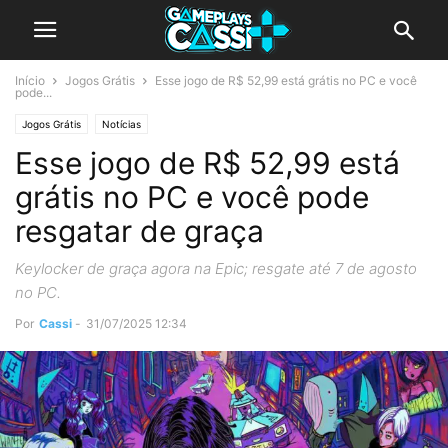
Início
Jogos Grátis
Esse jogo de R$ 52,99 está grátis no PC e você
pode...
Jogos Grátis
Notícias
Esse jogo de R$ 52,99 está
grátis no PC e você pode
resgatar de graça
Keylocker de graça agora na Epic; resgate até 7 de agosto
no PC.
Por
Cassi
-
31/07/2025 12:34