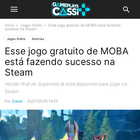
Início
Jogos Grátis
Esse jogo gratuito de MOBA está fazendo
sucesso na Steam
Jogos Grátis
Notícias
Esse jogo gratuito de MOBA
está fazendo sucesso na
Steam
Versão final de Supervive já está disponível para jogar na
Steam.
Por
Cassi
-
25/07/2025 19:23