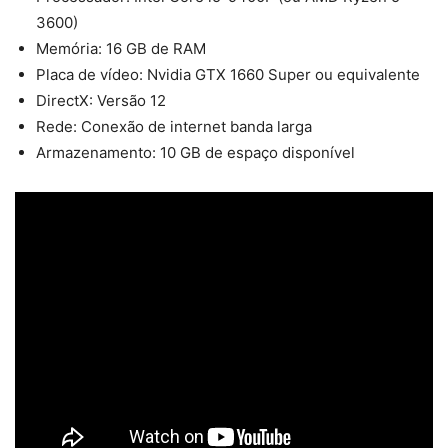
3600)
Memória: 16 GB de RAM
Placa de vídeo: Nvidia GTX 1660 Super ou equivalente
DirectX: Versão 12
Rede: Conexão de internet banda larga
Armazenamento: 10 GB de espaço disponível