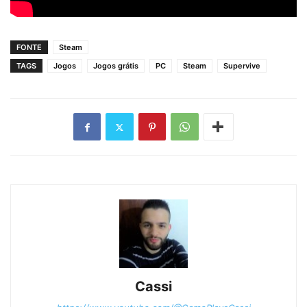
FONTE
Steam
TAGS
Jogos
Jogos grátis
PC
Steam
Supervive
Cassi