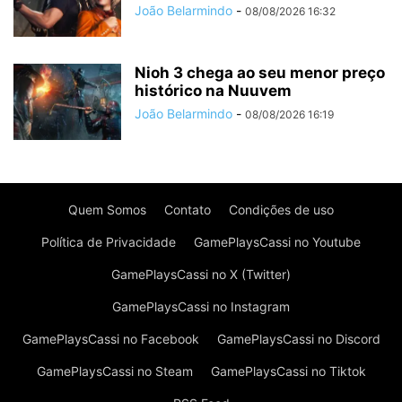
João Belarmindo
-
08/08/2026 16:32
Nioh 3 chega ao seu menor preço
histórico na Nuuvem
João Belarmindo
-
08/08/2026 16:19
Quem Somos
Contato
Condições de uso
Política de Privacidade
GamePlaysCassi no Youtube
GamePlaysCassi no X (Twitter)
GamePlaysCassi no Instagram
GamePlaysCassi no Facebook
GamePlaysCassi no Discord
GamePlaysCassi no Steam
GamePlaysCassi no Tiktok