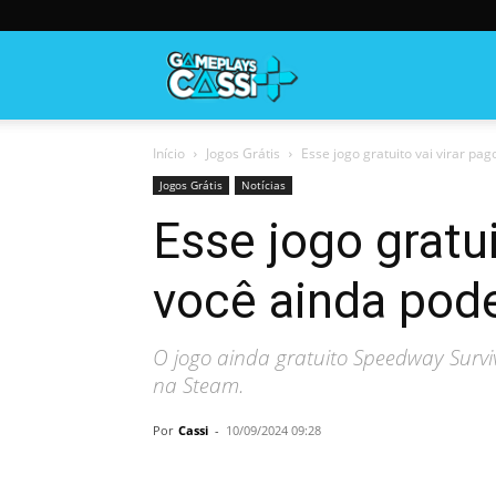
Gameplayscassi
Início
Jogos Grátis
Esse jogo gratuito vai virar pa
Jogos Grátis
Notícias
Esse jogo gratu
você ainda pode
O jogo ainda gratuito Speedway Survi
na Steam.
Por
Cassi
-
10/09/2024 09:28