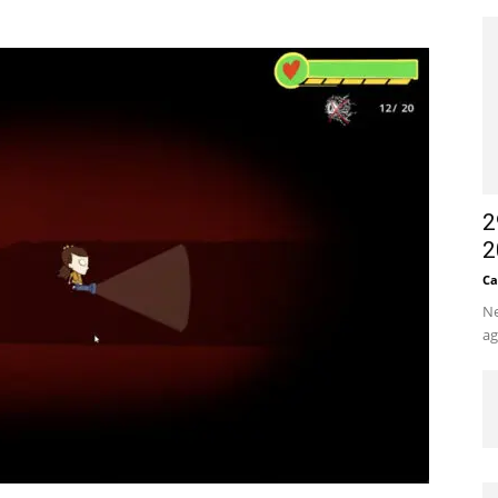
2
2
Ca
Ne
ag