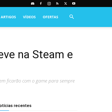
ARTIGOS
VÍDEOS
OFERTAS
reve na Steam e
tarem ficarão com o game para sempre
otícias recentes