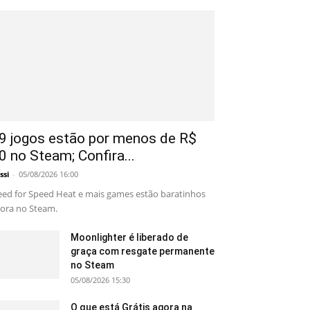
9 jogos estão por menos de R$
0 no Steam; Confira...
ssi
-
05/08/2026 16:00
ed for Speed Heat e mais games estão baratinhos
ora no Steam.
Moonlighter é liberado de
graça com resgate permanente
no Steam
05/08/2026 15:30
O que está Grátis agora na