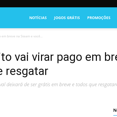
NOTÍCIAS
JOGOS GRÁTIS
PROMOÇÕES
go em breve na Steam e você...
ito vai virar pago em b
 resgatar
val deixará de ser grátis em breve e todos que resga
N