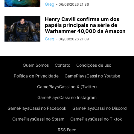
Greg
-
06/08/2026 21:36
Henry Cavill confirma um dos
papéis principais na série de
Warhammer 40,000 da Amazon
Greg
-
06/08/2026 21:09
Quem Somos
Contato
Condições de uso
Política de Privacidade
GamePlaysCassi no Youtube
GamePlaysCassi no X (Twitter)
GamePlaysCassi no Instagram
GamePlaysCassi no Facebook
GamePlaysCassi no Discord
GamePlaysCassi no Steam
GamePlaysCassi no Tiktok
RSS Feed