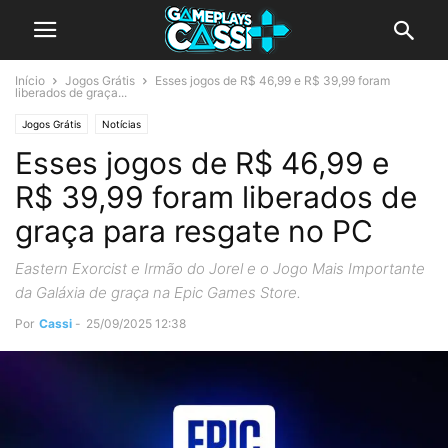
Início
Jogos Grátis
Esses jogos de R$ 46,99 e R$ 39,99 foram
liberados de graça...
Jogos Grátis
Notícias
Esses jogos de R$ 46,99 e
R$ 39,99 foram liberados de
graça para resgate no PC
Eastern Exorcist e Irmão do Jorel e o Jogo Mais Importante
da Galáxia de graça na Epic Games Store.
Por
Cassi
-
25/09/2025 12:38