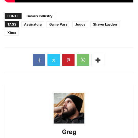
FONTE
Games Industry
TAGS
Assinatura
Game Pass
Jogos
Shawn Layden
Xbox
Greg