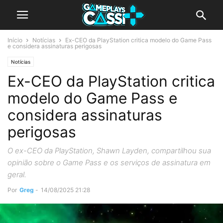
Início
Notícias
Ex-CEO da PlayStation critica modelo do Game Pass
e considera assinaturas perigosas
Notícias
Ex-CEO da PlayStation critica
modelo do Game Pass e
considera assinaturas
perigosas
O ex-CEO da PlayStation, Shawn Layden, compartilhou sua
opinião sobre o Game Pass e os serviços de assinatura em
geral.
Por
Greg
-
14/08/2025 21:28