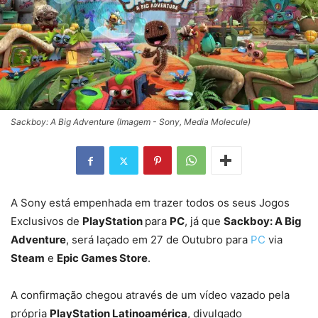
Sackboy: A Big Adventure (Imagem - Sony, Media Molecule)
A Sony está empenhada em trazer todos os seus Jogos
Exclusivos de
PlayStation
para
PC
, já que
Sackboy: A Big
Adventure
, será laçado em 27 de Outubro para
PC
via
Steam
e
Epic Games Store
.
A confirmação chegou através de um vídeo vazado pela
própria
PlayStation Latinoamérica
, divulgado