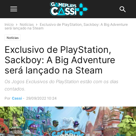
Início
Notícias
Exclusivo de PlayStation, Sackboy: A Big Adventure
será lançado na Steam
Notícias
Exclusivo de PlayStation,
Sackboy: A Big Adventure
será lançado na Steam
Os Jogos Exclusivos do PlayStation estão com os dias
contados.
Por
Cassi
-
29/09/2022 10:24